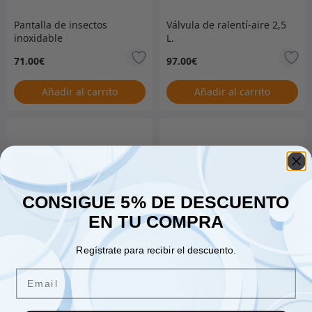
Pantalla de insectos
Válvula de ralentí-aire 2,5
inoxidable
L.
71.00
€
97.00
€
Añadir al carrito
Añadir al carrito
CONSIGUE 5% DE DESCUENTO
EN TU COMPRA
Regístrate para recibir el descuento.
Guardabarros derecho
Ventilación del capó
Email
inoxidable
256.00
€
80.00
€