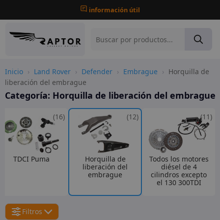
información útil
Inicio
›
Land Rover
›
Defender
›
Embrague
›
Horquilla de
liberación del embrague
Categoría:
Horquilla de liberación del embrague
(16)
(12)
(11)
TDCI Puma
Horquilla de
Todos los motores
liberación del
diésel de 4
embrague
cilindros excepto
el 130 300TDI
Filtros