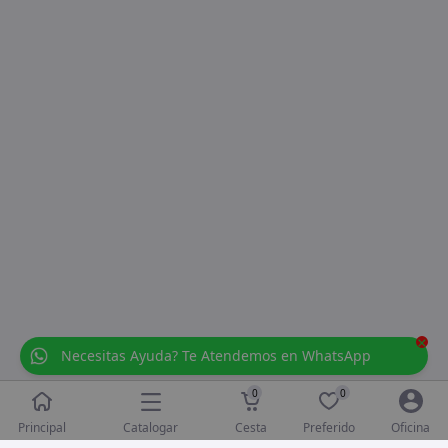
×
Necesitas Ayuda? Te Atendemos en WhatsApp
0
0
Catalogar
Principal
Cesta
Preferido
Oficina