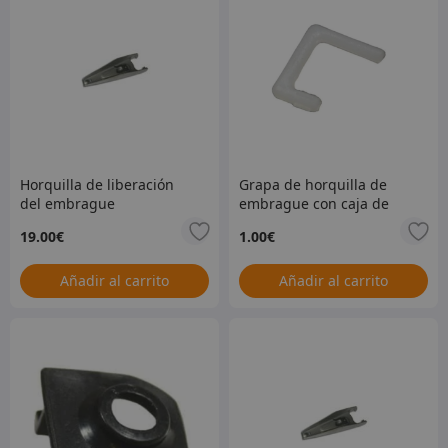
Horquilla de liberación
Grapa de horquilla de
del embrague
embrague con caja de
cambios diésel R380 –
19.00
€
1.00
€
FRC3416
Añadir al carrito
Añadir al carrito