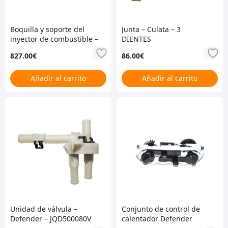
Boquilla y soporte del
Junta – Culata – 3
inyector de combustible –
DIENTES
VDO – PUMA 2.2 DESDE
827.00
€
86.00
€
CA000001 – LR032067
Añadir al carrito
Añadir al carrito
Unidad de válvula –
Conjunto de control de
Defender – JQD500080V
calentador Defender