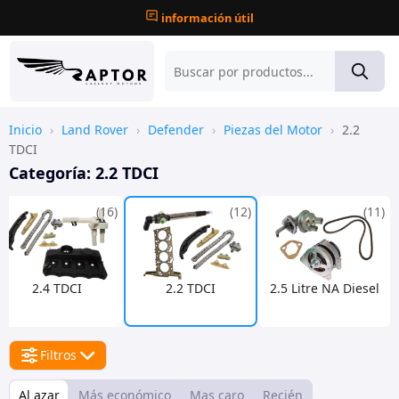
información útil
Inicio
›
Land Rover
›
Defender
›
Piezas del Motor
›
2.2
TDCI
Categoría:
2.2 TDCI
(16)
(12)
(11)
2.4 TDCI
2.2 TDCI
2.5 Litre NA Diesel
Filtros
Al azar
Más económico
Mas caro
Recién