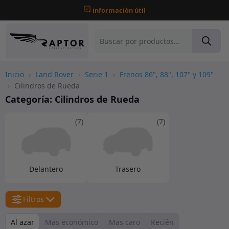
información útil
Inicio
›
Land Rover
›
Serie 1
›
Frenos 86", 88", 107" y 109"
›
Cilindros de Rueda
Categoría:
Cilindros de Rueda
(7)
(7)
Delantero
Trasero
Filtros
Al azar
Más económico
Mas caro
Recién