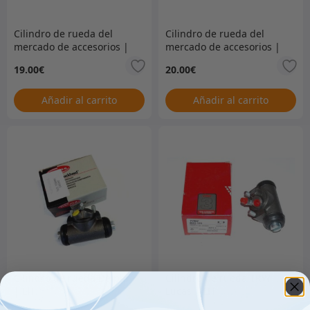
Cilindro de rueda del
Cilindro de rueda del
mercado de accesorios |
mercado de accesorios |
LH
LH
19.00
€
20.00
€
Añadir al carrito
Añadir al carrito
Cilindro de rueda Delphi
Cilindro de rueda TRW
| LH
Lucas | LH