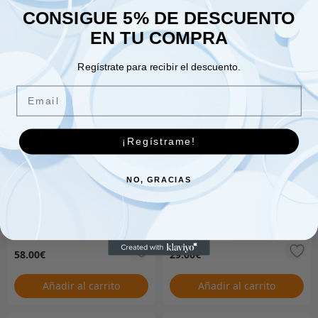
29.00
€
94.00
€
CONSIGUE 5% DE DESCUENTO
EN TU COMPRA
Añadir al carrito
Añadir al carrito
Regístrate para recibir el descuento.
Email
¡Regístrame!
NO, GRACIAS
Cilindro de rueda TRW
Cilindro de rueda Delphi
Lucas | LH
| RH
58.00
€
29.00
€
Añadir al carrito
Añadir al carrito