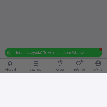
×
Necesitas Ayuda? Te Atendemos en WhatsApp
0
0
Catalogar
Principal
Cesta
Preferido
Oficina