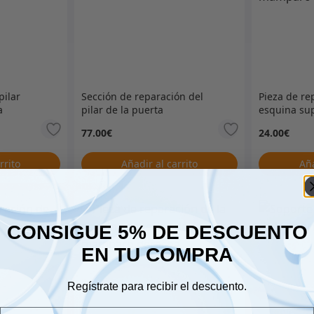
pilar
Sección de reparación del
Pieza de re
a
pilar de la puerta
esquina sup
derecha
mamparo L
77.00
€
24.00
€
rrito
Añadir al carrito
Aña
CONSIGUE 5% DE DESCUENTO
EN TU COMPRA
Regístrate para recibir el descuento.
Email