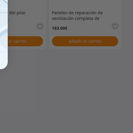
rior del pilar
Paneles de reparación de
 izq.
ventilación completa de
mamparo Defender &
163.00
€
Series – Par
dir al carrito
Añadir al carrito