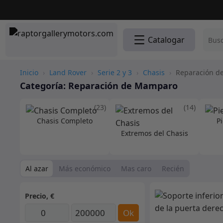
Catalogar
Inicio
›
Land Rover
›
Serie 2 y 3
›
Chasis
›
Reparación d
Categoría:
Reparación de Mamparo
(23)
(14)
Chasis Completo
P
Extremos del Chasis
Al azar
Más económico
Mas caro
Recién
Precio, €
Ok