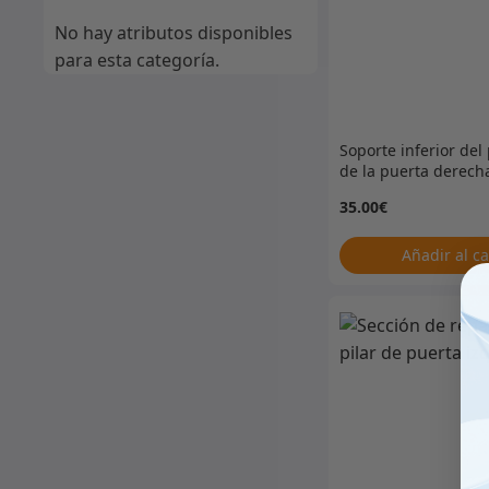
No hay atributos disponibles
para esta categoría.
Soporte inferior del 
de la puerta derech
35.00
€
Añadir al ca