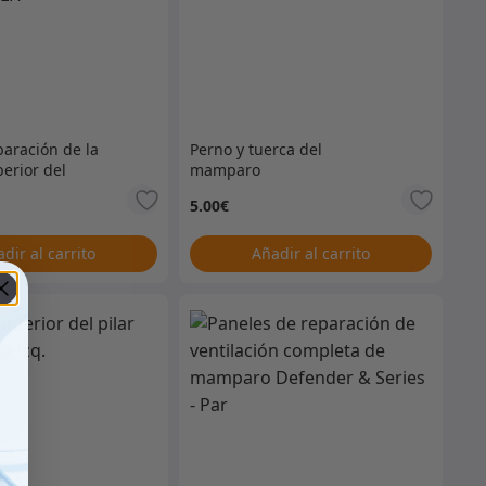
paración de la
Perno y tuerca del
erior del
mamparo
H
5.00
€
dir al carrito
Añadir al carrito