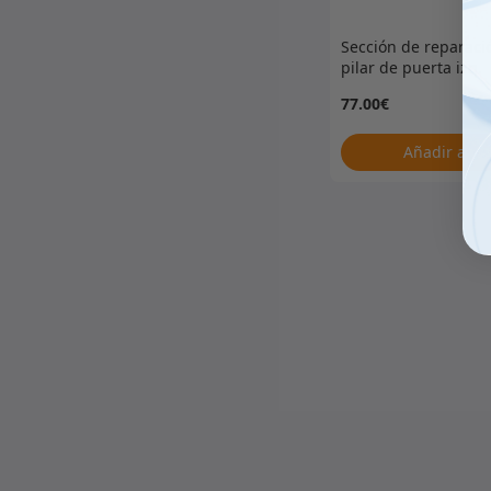
Sección de reparaci
pilar de puerta izq.
77.00
€
Añadir al ca