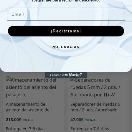
Email
Junta Culata Derecha 3.6-
L.
Protectores laterales de
carrocería negros 2
70.00
€
¡Regístrame!
puertas
404.00
€
NO, GRACIAS
Añadir al carrito
Añadir al carrito
Almacenamiento del
Separadores de ruedas 5
asiento del asiento del
mm / 2 uds. / Aprobado
pasajero
por TГњV
213.00
€
47.00
€