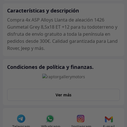
aleación
1426
Características y descripción
Gunmetal
Compra 4x ASP Alloys Llanta de aleación 1426
Grey
Gunmetal Grey 8,5x18 ET +12 para tu todoterreno y
8,5x18
disfruta de envío gratuito a toda la península en
ET
pedidos desde 300€. Calidad garantizada para Land
+12
Rover, Jeep y más.
Jeep
cantidad
Condiciones de política y finanzas.
Ver más
Telegram
Whatsapp
Instagram
E-mail