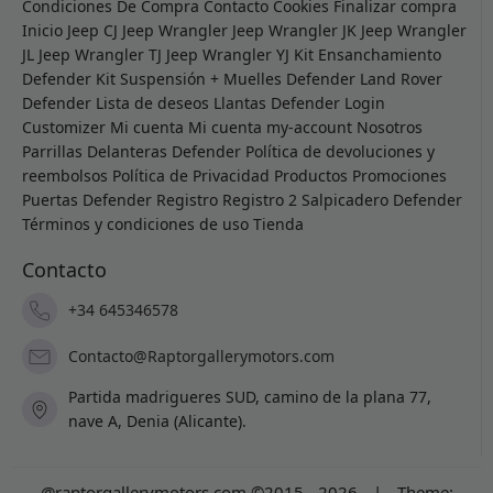
Condiciones De Compra
Contacto
Cookies
Finalizar compra
Inicio
Jeep CJ
Jeep Wrangler
Jeep Wrangler JK
Jeep Wrangler
JL
Jeep Wrangler TJ
Jeep Wrangler YJ
Kit Ensanchamiento
Defender
Kit Suspensión + Muelles Defender
Land Rover
Defender
Lista de deseos
Llantas Defender
Login
Customizer
Mi cuenta
Mi cuenta
my-account
Nosotros
Parrillas Delanteras Defender
Política de devoluciones y
reembolsos
Política de Privacidad
Productos
Promociones
Puertas Defender
Registro
Registro 2
Salpicadero Defender
Términos y condiciones de uso
Tienda
Contacto
+34 645346578
Contacto@Raptorgallerymotors.com
Partida madrigueres SUD, camino de la plana 77,
nave A, Denia (Alicante).
@raptorgallerymotors.com ©2015 - 2026
|
Theme: