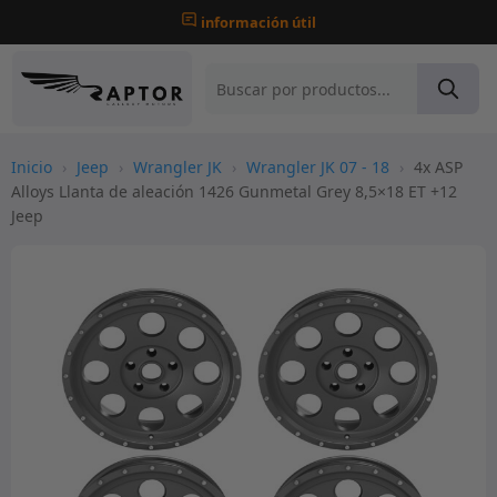
información útil
Inicio
›
Jeep
›
Wrangler JK
›
Wrangler JK 07 - 18
›
4x ASP
Alloys Llanta de aleación 1426 Gunmetal Grey 8,5×18 ET +12
Jeep