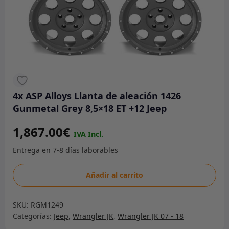
4x ASP Alloys Llanta de aleación 1426
Gunmetal Grey 8,5×18 ET +12 Jeep
1,867.00
€
4x
Añadir al carrito
ASP
Alloys
SKU:
RGM1249
Llanta
Categorías:
Jeep
,
Wrangler JK
,
Wrangler JK 07 - 18
de