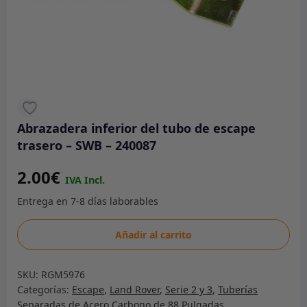
Abrazadera inferior del tubo de escape
trasero – SWB – 240087
2.00
€
Abrazadera
Añadir al carrito
inferior
del
SKU:
RGM5976
tubo
Categorías:
Escape
,
Land Rover
,
Serie 2 y 3
,
Tuberías
de
Separadas de Acero Carbono de 88 Pulgadas