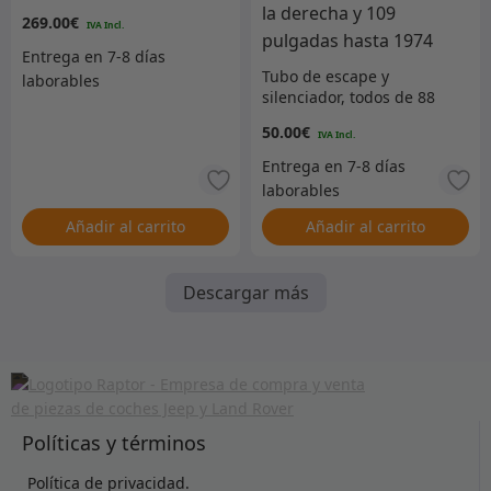
pulgadas (3 pernos al
269.00
€
colector) – Volante a la
izquierda
Tubo de escape y
silenciador, todos de 88
pulgadas con volante a la
50.00
€
derecha y 109 pulgadas
hasta 1974
Añadir al carrito
Añadir al carrito
Descargar más
Políticas y términos
Política de privacidad.