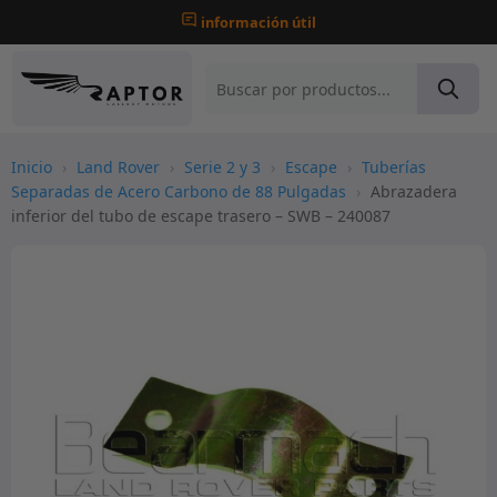
información útil
Inicio
›
Land Rover
›
Serie 2 y 3
›
Escape
›
Tuberías
Separadas de Acero Carbono de 88 Pulgadas
›
Abrazadera
inferior del tubo de escape trasero – SWB – 240087