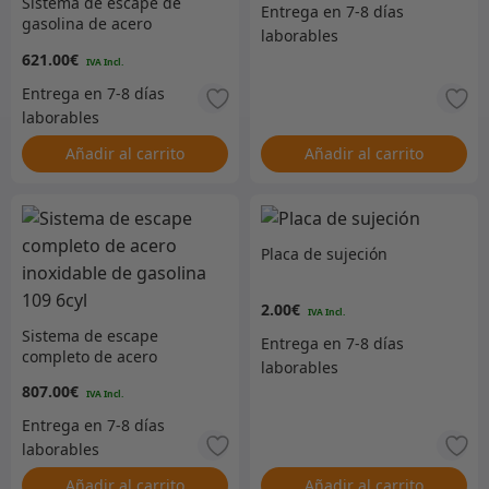
Sistema de escape de
gasolina de acero
inoxidable de 109
621.00
€
pulgadas (hasta 1974, 2
puertas, tanque de
llenado delantero)
Añadir al carrito
Añadir al carrito
Placa de sujeción
2.00
€
Sistema de escape
completo de acero
inoxidable de gasolina
807.00
€
109 6cyl
Añadir al carrito
Añadir al carrito