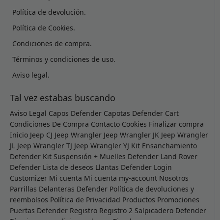
Política de devolución.
Política de Cookies.
Condiciones de compra.
Términos y condiciones de uso.
Aviso legal.
Tal vez estabas buscando
Aviso Legal
Capos Defender
Capotas Defender
Cart
Condiciones De Compra
Contacto
Cookies
Finalizar compra
Inicio
Jeep CJ
Jeep Wrangler
Jeep Wrangler JK
Jeep Wrangler
JL
Jeep Wrangler TJ
Jeep Wrangler YJ
Kit Ensanchamiento
Defender
Kit Suspensión + Muelles Defender
Land Rover
Defender
Lista de deseos
Llantas Defender
Login
Customizer
Mi cuenta
Mi cuenta
my-account
Nosotros
Parrillas Delanteras Defender
Política de devoluciones y
reembolsos
Política de Privacidad
Productos
Promociones
Puertas Defender
Registro
Registro 2
Salpicadero Defender