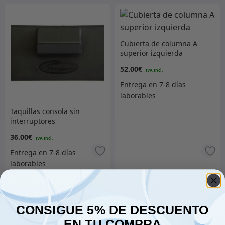
Cubierta de columna A
superior izquierda
52.00
€
Taquillas consola sin
interruptores
36.00
€
Añadir al carrito
Añadir al carrito
CONSIGUE 5% DE DESCUENTO
EN TU COMPRA