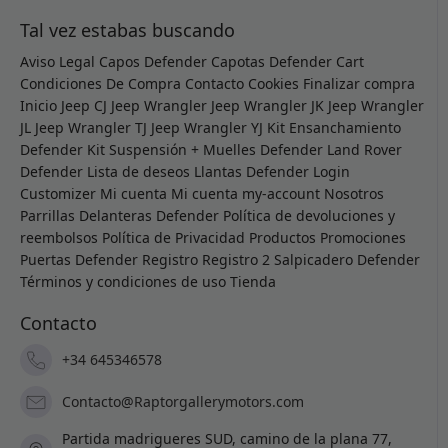
Tal vez estabas buscando
Aviso Legal
Capos Defender
Capotas Defender
Cart
Condiciones De Compra
Contacto
Cookies
Finalizar compra
Inicio
Jeep CJ
Jeep Wrangler
Jeep Wrangler JK
Jeep Wrangler
JL
Jeep Wrangler TJ
Jeep Wrangler YJ
Kit Ensanchamiento
Defender
Kit Suspensión + Muelles Defender
Land Rover
Defender
Lista de deseos
Llantas Defender
Login
Customizer
Mi cuenta
Mi cuenta
my-account
Nosotros
Parrillas Delanteras Defender
Política de devoluciones y
reembolsos
Política de Privacidad
Productos
Promociones
Puertas Defender
Registro
Registro 2
Salpicadero Defender
Términos y condiciones de uso
Tienda
Contacto
+34 645346578
Contacto@Raptorgallerymotors.com
Partida madrigueres SUD, camino de la plana 77,