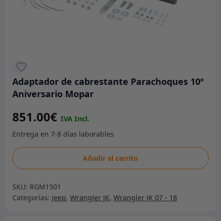
Adaptador de cabrestante Parachoques 10º
Aniversario Mopar
851.00
€
Adaptador
Añadir al carrito
de
cabrestante
SKU:
RGM1501
Parachoques
Categorías:
Jeep
,
Wrangler JK
,
Wrangler JK 07 - 18
10º
Aniversario