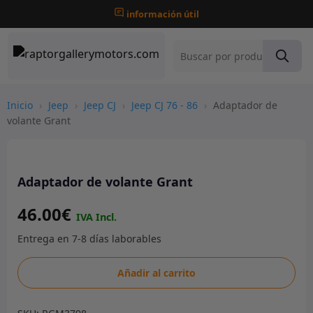
información útil
Inicio
›
Jeep
›
Jeep CJ
›
Jeep CJ 76 - 86
›
Adaptador de
volante Grant
Adaptador de volante Grant
46.00
€
Adaptador
Añadir al carrito
de
volante