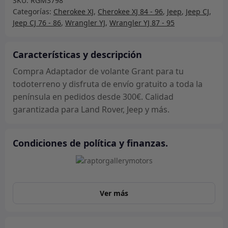
SKU:
RGM3798
Grant
Categorías:
Cherokee XJ
,
Cherokee XJ 84 - 96
,
Jeep
,
Jeep CJ
,
cantidad
Jeep CJ 76 - 86
,
Wrangler YJ
,
Wrangler YJ 87 - 95
Características y descripción
Compra Adaptador de volante Grant para tu
todoterreno y disfruta de envío gratuito a toda la
península en pedidos desde 300€. Calidad
garantizada para Land Rover, Jeep y más.
Condiciones de política y finanzas.
Ver más