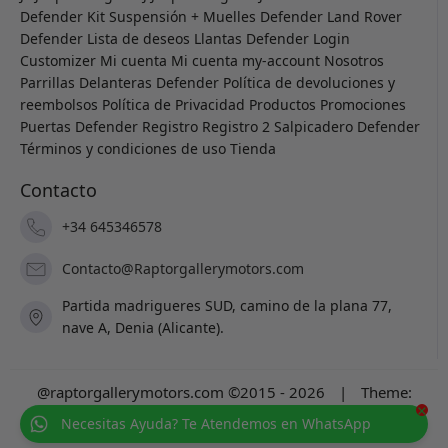
Defender
Kit Suspensión + Muelles Defender
Land Rover
Defender
Lista de deseos
Llantas Defender
Login
Customizer
Mi cuenta
Mi cuenta
my-account
Nosotros
Parrillas Delanteras Defender
Política de devoluciones y
reembolsos
Política de Privacidad
Productos
Promociones
Puertas Defender
Registro
Registro 2
Salpicadero Defender
Términos y condiciones de uso
Tienda
Contacto
+34 645346578
Contacto@Raptorgallerymotors.com
Partida madrigueres SUD, camino de la plana 77,
nave A, Denia (Alicante).
@raptorgallerymotors.com ©2015 - 2026
|
Theme:
×
Prosale
by
full100ack
.
Necesitas Ayuda? Te Atendemos en WhatsApp