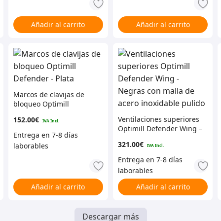
Añadir al carrito
Añadir al carrito
Marcos de clavijas de
bloqueo Optimill
Defender – Plata
Ventilaciones superiores
152.00
€
Optimill Defender Wing –
Negras con malla de
321.00
€
acero inoxidable pulido
Añadir al carrito
Añadir al carrito
Descargar más