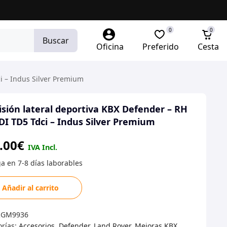
0
0
Buscar
Oficina
Preferido
Cesta
i – Indus Silver Premium
sión lateral deportiva KBX Defender – RH
DI TD5 Tdci – Indus Silver Premium
.00
€
sión
Añadir al carrito
l
tiva
RGM9936
orías:
Accesorios
,
Defender
,
Land Rover
,
Mejoras KBX