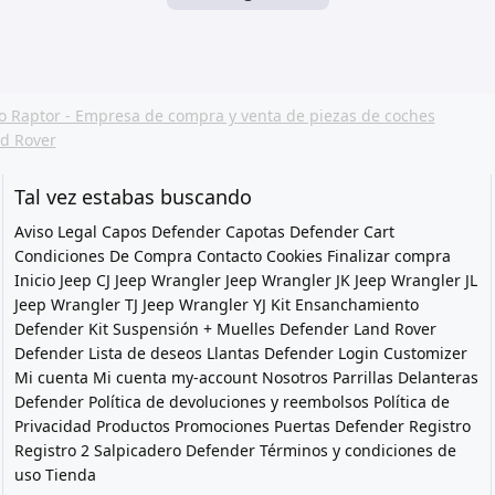
Tal vez estabas buscando
Aviso Legal
Capos Defender
Capotas Defender
Cart
Condiciones De Compra
Contacto
Cookies
Finalizar compra
Inicio
Jeep CJ
Jeep Wrangler
Jeep Wrangler JK
Jeep Wrangler JL
Jeep Wrangler TJ
Jeep Wrangler YJ
Kit Ensanchamiento
Defender
Kit Suspensión + Muelles Defender
Land Rover
Defender
Lista de deseos
Llantas Defender
Login Customizer
Mi cuenta
Mi cuenta
my-account
Nosotros
Parrillas Delanteras
Defender
Política de devoluciones y reembolsos
Política de
Privacidad
Productos
Promociones
Puertas Defender
Registro
Registro 2
Salpicadero Defender
Términos y condiciones de
uso
Tienda