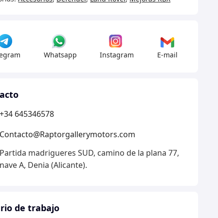
nder
DI
legram
Whatsapp
Instagram
E-mail
acto
+34 645346578
ium
dad
Contacto@Raptorgallerymotors.com
Partida madrigueres SUD, camino de la plana 77,
nave A, Denia (Alicante).
rio de trabajo