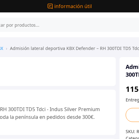
información útil
BX
›
Admisión lateral deportiva KBX Defender – RH 300TDI TD5 Tdc
Admi
300T
115
RH 300TDI TD5 Tdci - Indus Silver Premium
Admi
 toda la península en pedidos desde 300€.
latera
depor
SKU:
KBX
Categ