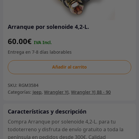
Arranque por solenoide 4,2-L.
60.00
€
Arranque
Añadir al carrito
por
solenoide
SKU:
RGM3584
4,2-
Categorías:
Jeep
,
Wrangler YJ
,
Wrangler YJ 88 - 90
L.
cantidad
Características y descripción
Compra Arranque por solenoide 4,2-L. para tu
todoterreno y disfruta de envío gratuito a toda la
península en pedidos desde 300€. Calidad