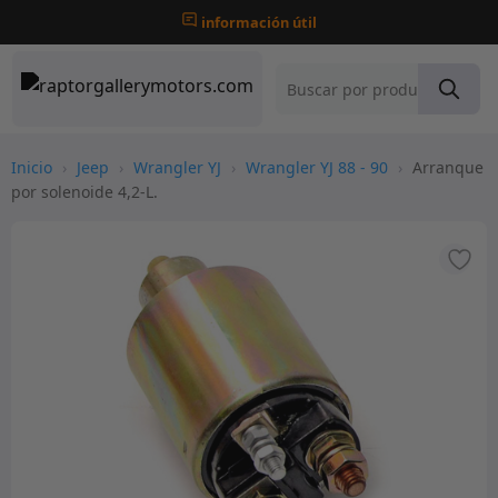
información útil
Inicio
›
Jeep
›
Wrangler YJ
›
Wrangler YJ 88 - 90
›
Arranque
por solenoide 4,2-L.