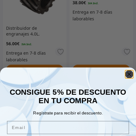
38.00
€
Distribuidor de
engranajes 4.0L.
56.00
€
Añadir al carrito
Añadir al carrito
CONSIGUE 5% DE DESCUENTO
EN TU COMPRA
Junta Colector De
Admision 4.2-L. (258 cui)
Conjunto de montaje en
Regístrate para recibir el descuento.
carrocería estándar
31.00
€
Email
Poliuretano
166.00
€