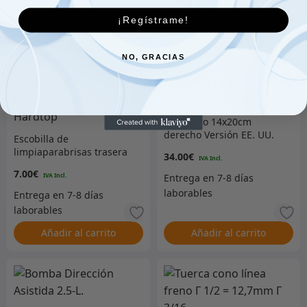
¡Regístrame!
Añadir al carrito
Añadir al carrito
NO, GRACIAS
Bisel Faro 14x20cm
derecho Versión EE. UU.
Escobilla de
limpiaparabrisas trasera
34.00
€
Hardtop
7.00
€
Añadir al carrito
Añadir al carrito