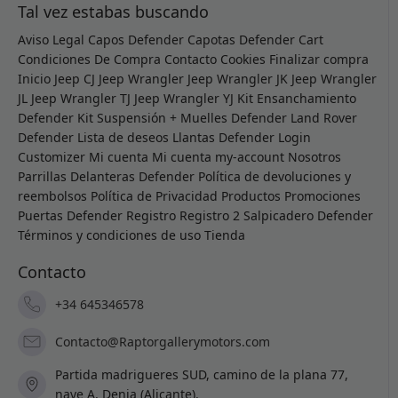
Tal vez estabas buscando
Aviso Legal
Capos Defender
Capotas Defender
Cart
Condiciones De Compra
Contacto
Cookies
Finalizar compra
Inicio
Jeep CJ
Jeep Wrangler
Jeep Wrangler JK
Jeep Wrangler
JL
Jeep Wrangler TJ
Jeep Wrangler YJ
Kit Ensanchamiento
Defender
Kit Suspensión + Muelles Defender
Land Rover
Defender
Lista de deseos
Llantas Defender
Login
Customizer
Mi cuenta
Mi cuenta
my-account
Nosotros
Parrillas Delanteras Defender
Política de devoluciones y
reembolsos
Política de Privacidad
Productos
Promociones
Puertas Defender
Registro
Registro 2
Salpicadero Defender
Términos y condiciones de uso
Tienda
Contacto
+34 645346578
Contacto@Raptorgallerymotors.com
Partida madrigueres SUD, camino de la plana 77,
nave A, Denia (Alicante).