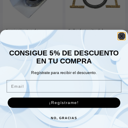
Semicojinetes de
Sello de aceite del
bancada 3 brg 010 – 4cyl
cigüeñal trasero – 3
Gasolina y Diesel
rodamientos – 542492
26.00
€
6.00
€
CONSIGUE 5% DE DESCUENTO
EN TU COMPRA
Añadir al carrito
Añadir al carrito
Regístrate para recibir el descuento.
Email
¡Regístrame!
NO, GRACIAS