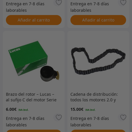
Añadir al carrito
Añadir al carrito
Brazo del rotor – Lucas –
Cadena de distribución:
al sufijo C del motor Serie
todos los motores 2.0 y
3
2.25 de 4 cilindros de
6.00
€
15.00
€
gasolina y diésel