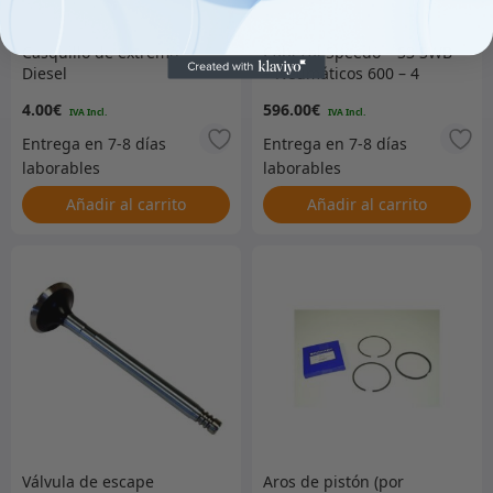
Casquillo de extremo –
Cabezal Speedo – S3 SWB
Diesel
– Neumáticos 600 – 4
cilindros gasolina y diésel
4.00
€
596.00
€
Añadir al carrito
Añadir al carrito
Válvula de escape
Aros de pistón (por