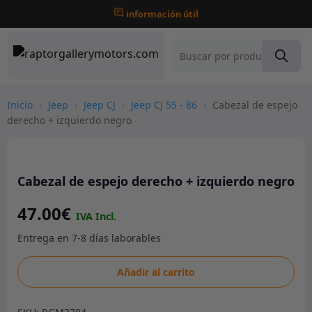
información útil
Inicio
›
Jeep
›
Jeep CJ
›
Jeep CJ 55 - 86
›
Cabezal de espejo
derecho + izquierdo negro
Cabezal de espejo derecho + izquierdo negro
47.00
€
Cabezal
Añadir al carrito
de
espejo