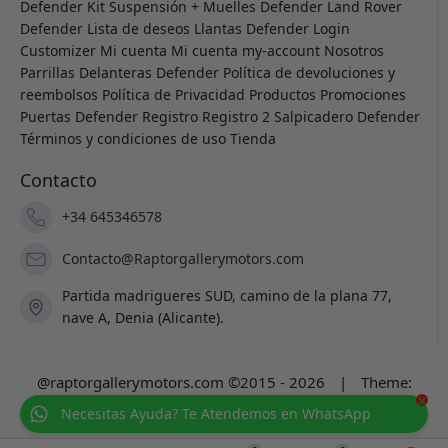
Defender
Kit Suspensión + Muelles Defender
Land Rover
Defender
Lista de deseos
Llantas Defender
Login
Customizer
Mi cuenta
Mi cuenta
my-account
Nosotros
Parrillas Delanteras Defender
Política de devoluciones y
reembolsos
Política de Privacidad
Productos
Promociones
Puertas Defender
Registro
Registro 2
Salpicadero Defender
Términos y condiciones de uso
Tienda
Contacto
+34 645346578
Contacto@Raptorgallerymotors.com
Partida madrigueres SUD, camino de la plana 77,
nave A, Denia (Alicante).
@raptorgallerymotors.com ©2015 - 2026
|
Theme:
×
Prosale
by
full100ack
.
Necesitas Ayuda? Te Atendemos en WhatsApp