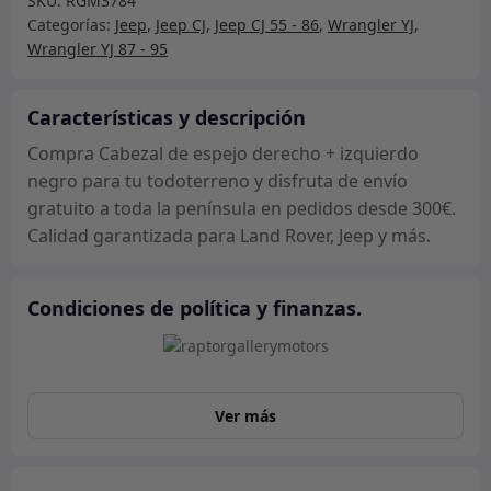
SKU:
RGM3784
derecho
Categorías:
Jeep
,
Jeep CJ
,
Jeep CJ 55 - 86
,
Wrangler YJ
,
+
Wrangler YJ 87 - 95
izquierdo
negro
cantidad
Características y descripción
Compra Cabezal de espejo derecho + izquierdo
negro para tu todoterreno y disfruta de envío
gratuito a toda la península en pedidos desde 300€.
Calidad garantizada para Land Rover, Jeep y más.
Condiciones de política y finanzas.
Ver más