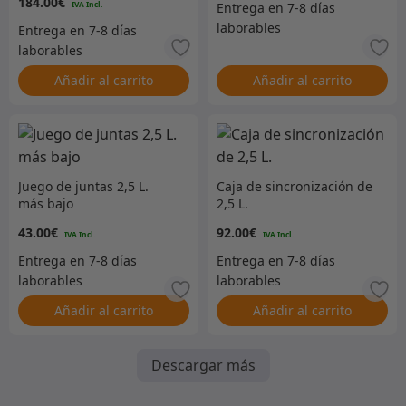
184.00
€
manual verstГ¤rkt
Añadir al carrito
Añadir al carrito
Juego de juntas 2,5 L.
Caja de sincronización de
más bajo
2,5 L.
43.00
€
92.00
€
Añadir al carrito
Añadir al carrito
Descargar más