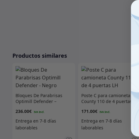
Productos similares
Bloques De Parabrisas
Poste C para camioneta
Optimill Defender –
County 110 de 4 puertas
Negro
LH
236.00
€
171.00
€