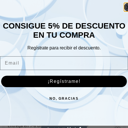
Lune
Sáb
CONSIGUE 5% DE DESCUENTO
Dom
EN TU COMPRA
Regístrate para recibir el descuento.
Email
¡Regístrame!
Trilladoras de puerta
NO, GRACIAS
delantera y segunda fila
110/130 Manija exterior
de acero inoxidable |
de la puerta de la
136.00
€
Acabado espejo
segunda fila derecha –
20.00
€
Todas las puertas con
botón pulsador