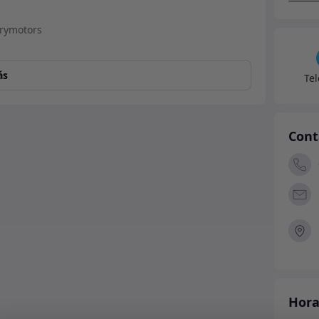
ás
Te
Cont
Hora