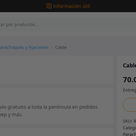
información útil
arachoques y Fijaciones
›
Cable
Cabl
70.
Cable
ío gratuito a toda la península en pedidos
canti
eep y más.
SKU:
Categ
Parach