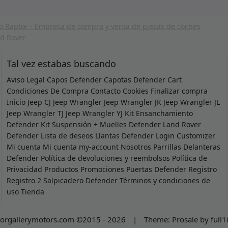
Tal vez estabas buscando
Aviso Legal
Capos Defender
Capotas Defender
Cart
Condiciones De Compra
Contacto
Cookies
Finalizar compra
Inicio
Jeep CJ
Jeep Wrangler
Jeep Wrangler JK
Jeep Wrangler JL
Jeep Wrangler TJ
Jeep Wrangler YJ
Kit Ensanchamiento
Defender
Kit Suspensión + Muelles Defender
Land Rover
Defender
Lista de deseos
Llantas Defender
Login Customizer
Mi cuenta
Mi cuenta
my-account
Nosotros
Parrillas Delanteras
Defender
Política de devoluciones y reembolsos
Política de
Privacidad
Productos
Promociones
Puertas Defender
Registro
Registro 2
Salpicadero Defender
Términos y condiciones de
uso
Tienda
orgallerymotors.com ©2015 - 2026
|
Theme:
Prosale
by
full