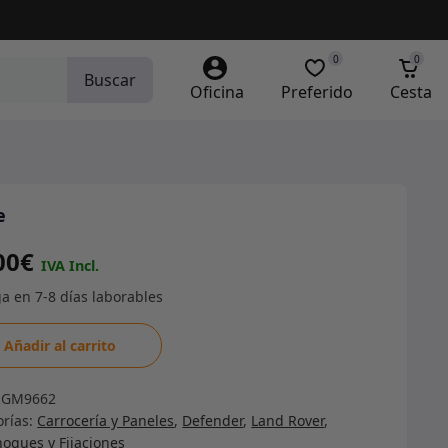
0
0
Buscar
Oficina
Preferido
Cesta
e
00
€
Añadir al carrito
dad
RGM9662
orías:
Carrocería y Paneles
,
Defender
,
Land Rover
,
oques y Fijaciones