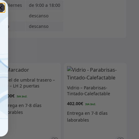
s - Viernes
de 9:00 a 18:00
ado
descanso
ingo
descanso
Panel de umbral trasero –
110 – LH 2 puertas
Vidrio – Parabrisas-
Tintado-Calefactable
30.00
€
402.00
€