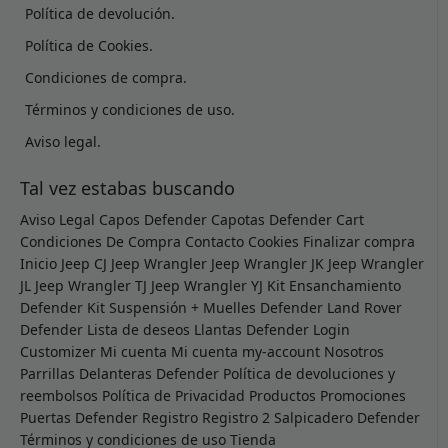
Política de devolución.
Política de Cookies.
Condiciones de compra.
Términos y condiciones de uso.
Aviso legal.
Tal vez estabas buscando
Aviso Legal
Capos Defender
Capotas Defender
Cart
Condiciones De Compra
Contacto
Cookies
Finalizar compra
Inicio
Jeep CJ
Jeep Wrangler
Jeep Wrangler JK
Jeep Wrangler
JL
Jeep Wrangler TJ
Jeep Wrangler YJ
Kit Ensanchamiento
Defender
Kit Suspensión + Muelles Defender
Land Rover
Defender
Lista de deseos
Llantas Defender
Login
Customizer
Mi cuenta
Mi cuenta
my-account
Nosotros
Parrillas Delanteras Defender
Política de devoluciones y
reembolsos
Política de Privacidad
Productos
Promociones
Puertas Defender
Registro
Registro 2
Salpicadero Defender
Términos y condiciones de uso
Tienda