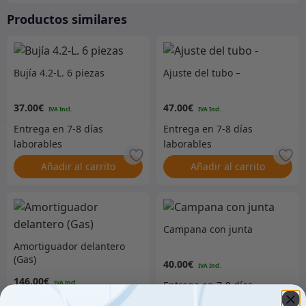
Productos similares
Bujía 4.2-L. 6 piezas
Ajuste del tubo –
37.00
€
47.00
€
Añadir al carrito
Añadir al carrito
Campana con junta
Amortiguador delantero
(Gas)
40.00
€
146.00
€