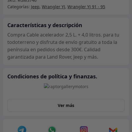
SKU:
RGM3746
L.
Categorías:
Jeep
,
Wrangler YJ
,
Wrangler YJ 91 - 95
+
4,0
litros.
Características y descripción
cantidad
Compra Cable acelerador 2,5 L. + 4,0 litros. para tu
todoterreno y disfruta de envío gratuito a toda la
península en pedidos desde 300€. Calidad
garantizada para Land Rover, Jeep y más.
Condiciones de política y finanzas.
Ver más