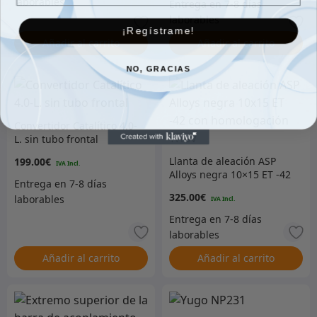
¡Regístrame!
Añadir al carrito
Añadir al carrito
NO, GRACIAS
Convertidor Catalítico 4.0-
L. sin tubo frontal
Llanta de aleación ASP
199.00
€
Alloys negra 10×15 ET -42
con homologación TГњV
325.00
€
Añadir al carrito
Añadir al carrito