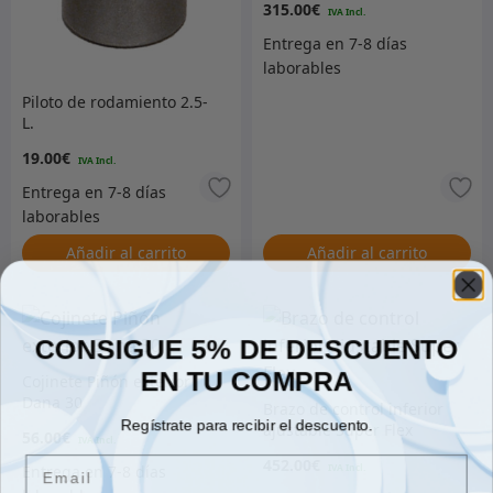
315.00
€
Piloto de rodamiento 2.5-
L.
19.00
€
Añadir al carrito
Añadir al carrito
CONSIGUE 5% DE DESCUENTO
EN TU COMPRA
Cojinete Piñón exterior
Dana 30
Brazo de control inferior
Regístrate para recibir el descuento.
ajustable Super Flex
56.00
€
Email
452.00
€