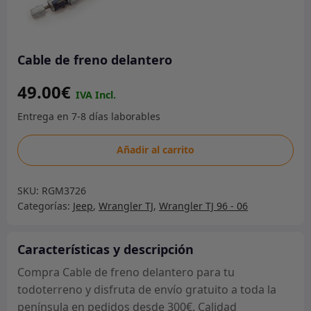
Cable de freno delantero
49.00
€
Cable
Añadir al carrito
de
freno
SKU:
RGM3726
delantero
Categorías:
Jeep
,
Wrangler TJ
,
Wrangler TJ 96 - 06
cantidad
Características y descripción
Compra Cable de freno delantero para tu
todoterreno y disfruta de envío gratuito a toda la
península en pedidos desde 300€. Calidad