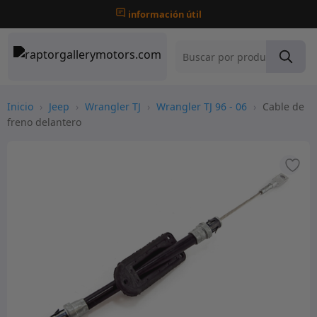
información útil
Inicio
›
Jeep
›
Wrangler TJ
›
Wrangler TJ 96 - 06
›
Cable de
freno delantero