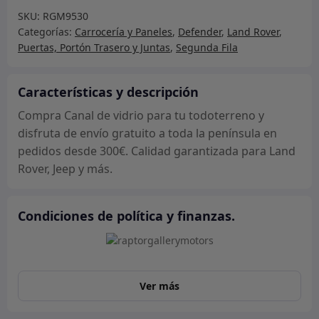
vidrio
SKU:
RGM9530
cantidad
Categorías:
Carrocería y Paneles
,
Defender
,
Land Rover
,
Puertas, Portón Trasero y Juntas
,
Segunda Fila
Características y descripción
Compra Canal de vidrio para tu todoterreno y
disfruta de envío gratuito a toda la península en
pedidos desde 300€. Calidad garantizada para Land
Rover, Jeep y más.
Condiciones de política y finanzas.
Ver más