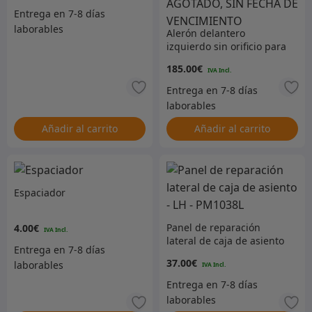
Alerón delantero
izquierdo sin orificio para
entrada de aire y
185.00
€
pequeño orificio para
intermitente –
ACTUALMENTE AGOTADO,
SIN FECHA DE
VENCIMIENTO
Añadir al carrito
Añadir al carrito
Espaciador
Panel de reparación
4.00
€
lateral de caja de asiento
– LH – PM1038L
37.00
€