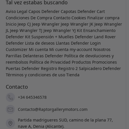
Tal vez estabas buscando
Aviso Legal
Capos Defender
Capotas Defender
Cart
Condiciones De Compra
Contacto
Cookies
Finalizar compra
Inicio
Jeep CJ
Jeep Wrangler
Jeep Wrangler JK
Jeep Wrangler
JL
Jeep Wrangler TJ
Jeep Wrangler YJ
Kit Ensanchamiento
Defender
Kit Suspensión + Muelles Defender
Land Rover
Defender
Lista de deseos
Llantas Defender
Login
Customizer
Mi cuenta
Mi cuenta
my-account
Nosotros
Parrillas Delanteras Defender
Política de devoluciones y
reembolsos
Política de Privacidad
Productos
Promociones
Puertas Defender
Registro
Registro 2
Salpicadero Defender
Términos y condiciones de uso
Tienda
Contacto
+34 645346578
Contacto@Raptorgallerymotors.com
Partida madrigueres SUD, camino de la plana 77,
nave A, Denia (Alicante).