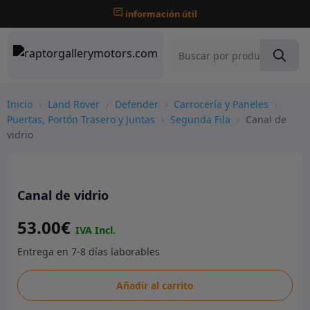
información útil
Inicio
›
Land Rover
›
Defender
›
Carrocería y Paneles
›
Puertas, Portón Trasero y Juntas
›
Segunda Fila
›
Canal de
vidrio
Canal de vidrio
53.00
€
Canal
Añadir al carrito
de