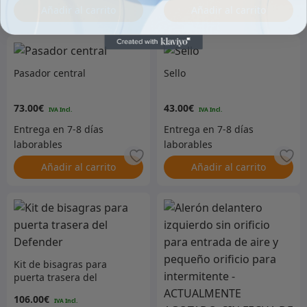
Añadir al carrito
Añadir al carrito
Pasador central
Sello
73.00
€
43.00
€
Añadir al carrito
Añadir al carrito
Kit de bisagras para
puerta trasera del
Defender
106.00
€