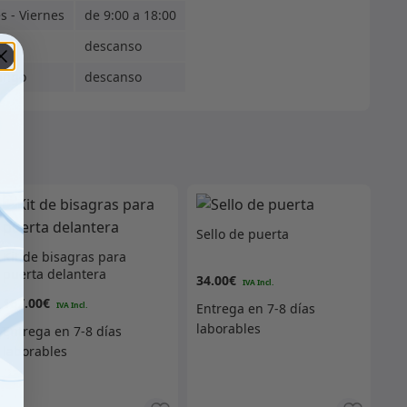
s - Viernes
de 9:00 a 18:00
ado
descanso
ingo
descanso
Sello de puerta
Kit de bisagras para
puerta delantera
34.00
€
167.00
€