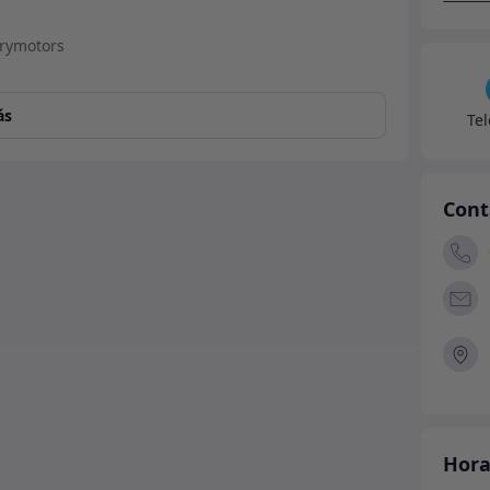
ás
Te
Cont
Hora