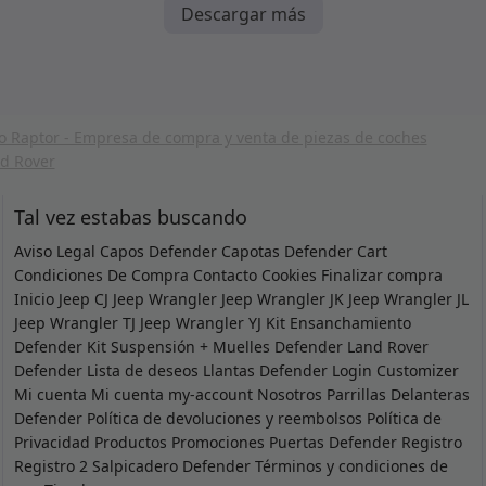
Descargar más
Tal vez estabas buscando
Aviso Legal
Capos Defender
Capotas Defender
Cart
Condiciones De Compra
Contacto
Cookies
Finalizar compra
Inicio
Jeep CJ
Jeep Wrangler
Jeep Wrangler JK
Jeep Wrangler JL
Jeep Wrangler TJ
Jeep Wrangler YJ
Kit Ensanchamiento
Defender
Kit Suspensión + Muelles Defender
Land Rover
Defender
Lista de deseos
Llantas Defender
Login Customizer
Mi cuenta
Mi cuenta
my-account
Nosotros
Parrillas Delanteras
Defender
Política de devoluciones y reembolsos
Política de
Privacidad
Productos
Promociones
Puertas Defender
Registro
Registro 2
Salpicadero Defender
Términos y condiciones de