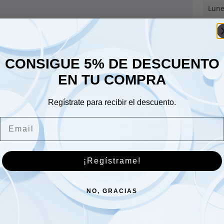
Lune
Sáb
Dom
CONSIGUE 5% DE DESCUENTO
EN TU COMPRA
Regístrate para recibir el descuento.
Email
Cable
70.00
€
¡Regístrame!
Trilladoras de puerta de
entrada de acero
NO, GRACIAS
inoxidable con dos
82.00
€
orificios | Acabado
cepillado