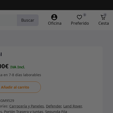
0
0
Buscar
Oficina
Preferido
Cesta
l
00
€
Añadir al carrito
dad
RGM9529
orías:
Carrocería y Paneles
,
Defender
,
Land Rover
,
s, Portón Trasero y Juntas
,
Segunda Fila