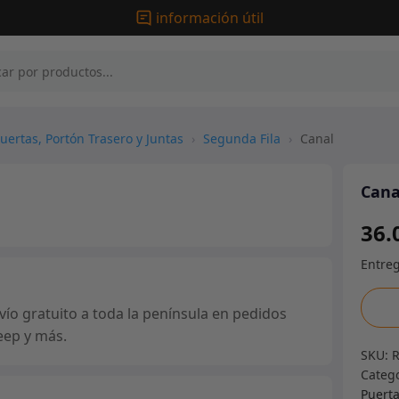
información útil
uertas, Portón Trasero y Juntas
›
Segunda Fila
›
Canal
Cana
36.
Canal
ío gratuito a toda la península en pedidos
canti
eep y más.
SKU:
Categ
Puerta