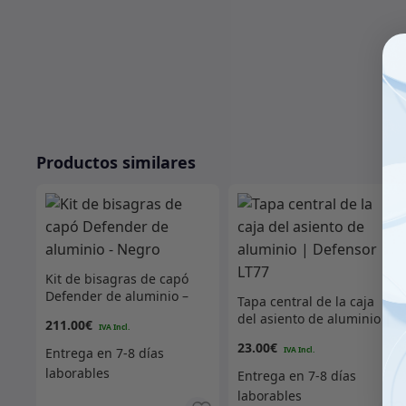
Productos similares
Kit de bisagras de capó
Defender de aluminio –
Tapa central de la caja
Negro
del asiento de aluminio |
211.00
€
Defensor LT77
23.00
€