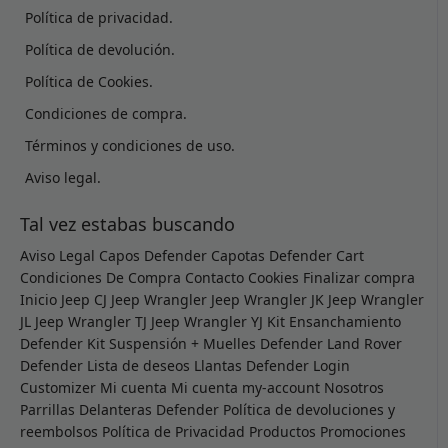
Política de privacidad.
Política de devolución.
Política de Cookies.
Condiciones de compra.
Términos y condiciones de uso.
Aviso legal.
Tal vez estabas buscando
Aviso Legal
Capos Defender
Capotas Defender
Cart
Condiciones De Compra
Contacto
Cookies
Finalizar compra
Inicio
Jeep CJ
Jeep Wrangler
Jeep Wrangler JK
Jeep Wrangler
JL
Jeep Wrangler TJ
Jeep Wrangler YJ
Kit Ensanchamiento
Defender
Kit Suspensión + Muelles Defender
Land Rover
Defender
Lista de deseos
Llantas Defender
Login
Customizer
Mi cuenta
Mi cuenta
my-account
Nosotros
Parrillas Delanteras Defender
Política de devoluciones y
reembolsos
Política de Privacidad
Productos
Promociones