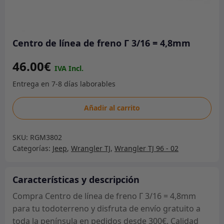
Centro de línea de freno Г 3/16 = 4,8mm
46.00
€
Centro
Añadir al carrito
de
línea
SKU:
RGM3802
de
Categorías:
Jeep
,
Wrangler TJ
,
Wrangler TJ 96 - 02
freno
Г
3/16
Características y descripción
=
Compra Centro de línea de freno Г 3/16 = 4,8mm
4,8mm
para tu todoterreno y disfruta de envío gratuito a
cantidad
toda la península en pedidos desde 300€. Calidad