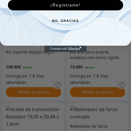
¡Regístrame!
Añadir al carrito
Añadir al carrito
NO, GRACIAS
Kit soporte espejo negro
Burlete para puerta
levadiza con techo rígido
109.00
€
73.00
€
Añadir al carrito
Añadir al carrito
Retenedor de faros