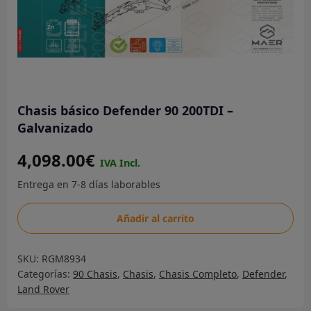
Chasis básico Defender 90 200TDI –
Galvanizado
4,098.00
€
Chasis
Añadir al carrito
básico
Defender
SKU:
RGM8934
90
Categorías:
90 Chasis
,
Chasis
,
Chasis Completo
,
Defender
,
200TDI
Land Rover
-