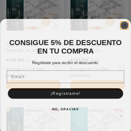
CONSIGUE 5% DE DESCUENTO
Chasis Premium
Chasis Defender 90 TD4
EN TU COMPRA
Defender 90 200TDI –
Puma Premium –
Galvanizado
Galvanizado
4,535.00
€
4,472.00
€
Regístrate para recibir el descuento.
Email
Añadir al carrito
Añadir al carrito
¡Regístrame!
NO, GRACIAS