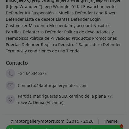
Inicio
Jeep CJ
Jeep Wrangler
Jeep Wrangler JK
Jeep Wrangler
JL
Jeep Wrangler TJ
Jeep Wrangler YJ
Kit Ensanchamiento
Defender
Kit Suspensión + Muelles Defender
Land Rover
Defender
Lista de deseos
Llantas Defender
Login
Customizer
Mi cuenta
Mi cuenta
my-account
Nosotros
Parrillas Delanteras Defender
Política de devoluciones y
reembolsos
Política de Privacidad
Productos
Promociones
Puertas Defender
Registro
Registro 2
Salpicadero Defender
Términos y condiciones de uso
Tienda
Contacto
+34 645346578
Contacto@Raptorgallerymotors.com
Partida madrigueres SUD, camino de la plana 77,
nave A, Denia (Alicante).
@raptorgallerymotors.com ©2015 - 2026
|
Theme:
×
Prosale
by
full100ack
.