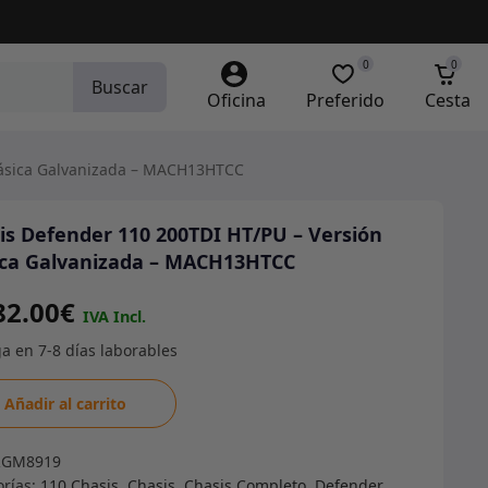
0
0
Buscar
Oficina
Preferido
Cesta
lásica Galvanizada – MACH13HTCC
is Defender 110 200TDI HT/PU – Versión
ica Galvanizada – MACH13HTCC
82.00
€
s
Añadir al carrito
nder
RGM8919
DI
orías:
110 Chasis
,
Chasis
,
Chasis Completo
,
Defender
,