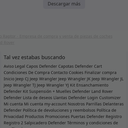
Descargar más
Tal vez estabas buscando
Aviso Legal
Capos Defender
Capotas Defender
Cart
Condiciones De Compra
Contacto
Cookies
Finalizar compra
Inicio
Jeep CJ
Jeep Wrangler
Jeep Wrangler JK
Jeep Wrangler JL
Jeep Wrangler TJ
Jeep Wrangler YJ
Kit Ensanchamiento
Defender
Kit Suspensión + Muelles Defender
Land Rover
Defender
Lista de deseos
Llantas Defender
Login Customizer
Mi cuenta
Mi cuenta
my-account
Nosotros
Parrillas Delanteras
Defender
Política de devoluciones y reembolsos
Política de
Privacidad
Productos
Promociones
Puertas Defender
Registro
Registro 2
Salpicadero Defender
Términos y condiciones de