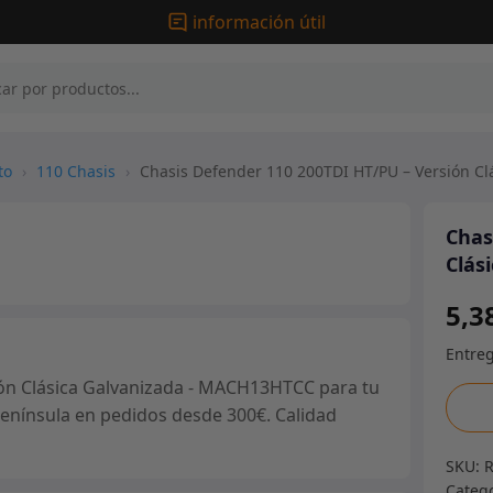
información útil
to
›
110 Chasis
›
Chasis Defender 110 200TDI HT/PU – Versión C
Chas
Clás
5,3
ón Clásica Galvanizada - MACH13HTCC para tu
Chasi
 península en pedidos desde 300€. Calidad
Defe
110
SKU:
200T
Categ