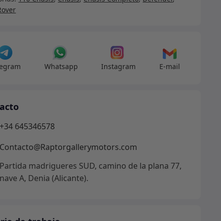
U
Rover
ón
ca
nizada
legram
Whatsapp
Instagram
E-mail
13HTCC
dad
acto
+34 645346578
Contacto@Raptorgallerymotors.com
Partida madrigueres SUD, camino de la plana 77,
nave A, Denia (Alicante).