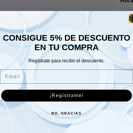
Hora
Lune
Sáb
Dom
CONSIGUE 5% DE DESCUENTO
EN TU COMPRA
Regístrate para recibir el descuento.
Email
¡Regístrame!
Chasis Defender 110 TD5
SW/DCPU – Versión
Chasis Defender 110 TD4
NO, GRACIAS
Premium Galvanizada –
Puma HT/PU – Versión
5,952.00
€
MACH11SWPM
Premium Galvanizada –
5,360.00
€
MACH12HTPM