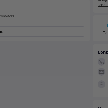
HT/P
Land 
-
Versi
Clási
Galva
ás
-
Te
MACH
canti
Cont