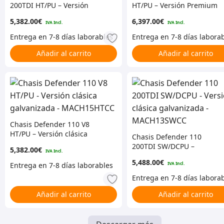
200TDI HT/PU – Versión
HT/PU – Versión Premium
Clásica Galvanizada –
Galvanizada –
5,382.00
€
6,397.00
€
MACH13HTCC
MACH11HTPM
Añadir al carrito
Añadir al carrito
Chasis Defender 110 V8
HT/PU – Versión clásica
Chasis Defender 110
galvanizada –
200TDI SW/DCPU –
5,382.00
€
MACH15HTCC
Versión clásica
5,488.00
€
galvanizada –
MACH13SWCC
Añadir al carrito
Añadir al carrito