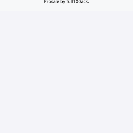
Prosale
by
full100ack
.