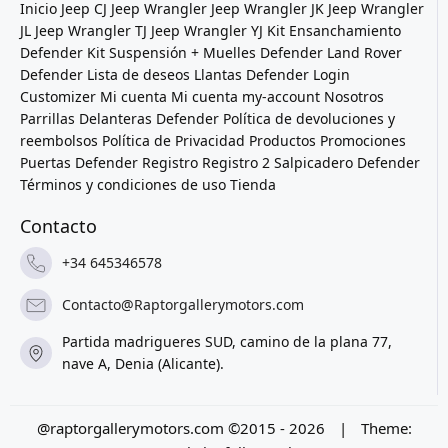
Inicio
Jeep CJ
Jeep Wrangler
Jeep Wrangler JK
Jeep Wrangler
JL
Jeep Wrangler TJ
Jeep Wrangler YJ
Kit Ensanchamiento
Defender
Kit Suspensión + Muelles Defender
Land Rover
Defender
Lista de deseos
Llantas Defender
Login
Customizer
Mi cuenta
Mi cuenta
my-account
Nosotros
Parrillas Delanteras Defender
Política de devoluciones y
reembolsos
Política de Privacidad
Productos
Promociones
Puertas Defender
Registro
Registro 2
Salpicadero Defender
Términos y condiciones de uso
Tienda
Contacto
+34 645346578
Contacto@Raptorgallerymotors.com
Partida madrigueres SUD, camino de la plana 77,
nave A, Denia (Alicante).
@raptorgallerymotors.com ©2015 - 2026
|
Theme: