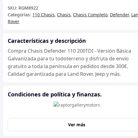
110
SKU:
RGM8922
200TDI
Categorías:
110 Chasis
,
Chasis
,
Chasis Completo
,
Defender
,
La
-
Rover
Versión
Básica
Galvanizada
Características y descripción
cantidad
Compra Chasis Defender 110 200TDI - Versión Básica
Galvanizada para tu todoterreno y disfruta de envío
gratuito a toda la península en pedidos desde 300€.
Calidad garantizada para Land Rover, Jeep y más.
Condiciones de política y finanzas.
Ver más