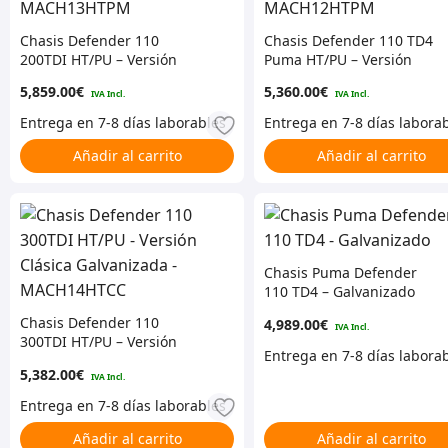
Chasis Defender 110
Chasis Defender 110 TD4
200TDI HT/PU – Versión
Puma HT/PU – Versión
Premium Galvanizada –
Premium Galvanizada –
5,859.00
€
5,360.00
€
MACH13HTPM
MACH12HTPM
Añadir al carrito
Añadir al carrito
Chasis Puma Defender
110 TD4 – Galvanizado
Chasis Defender 110
4,989.00
€
300TDI HT/PU – Versión
Clásica Galvanizada –
CONSIGUE 5% DE DESCUENTO
5,382.00
€
MACH14HTCC
EN TU COMPRA
Añadir al carrito
Añadir al carrito
Regístrate para recibir el descuento.