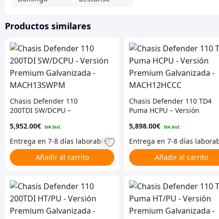
Productos similares
Chasis Defender 110
Chasis Defender 110 TD4
200TDI SW/DCPU –
Puma HCPU – Versión
Versión Premium
Premium Galvanizada –
5,952.00
€
5,898.00
€
Galvanizada –
MACH12HCCC
MACH13SWPM
Añadir al carrito
Añadir al carrito