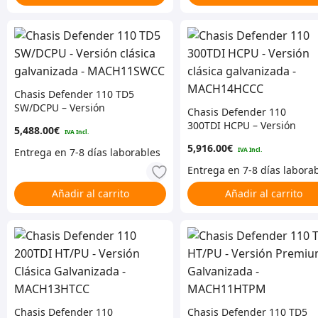
Email
¡Regístrame!
Chasis Defender 110 TD5
SW/DCPU – Versión
Chasis Defender 110
NO, GRACIAS
clásica galvanizada –
300TDI HCPU – Versión
5,488.00
€
MACH11SWCC
clásica galvanizada –
5,916.00
€
MACH14HCCC
Añadir al carrito
Añadir al carrito
Chasis Defender 110
Chasis Defender 110 TD5