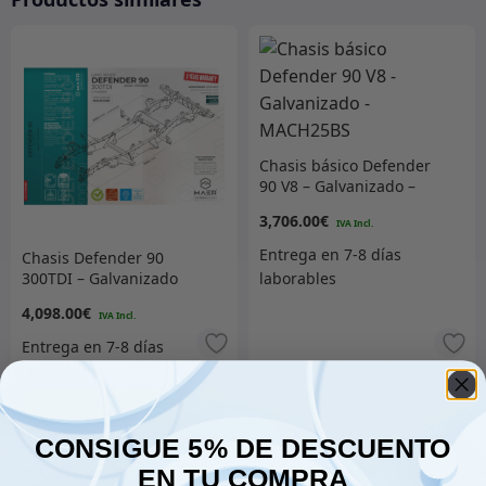
Chasis básico Defender
90 V8 – Galvanizado –
MACH25BS
3,706.00
€
Chasis Defender 90
300TDI – Galvanizado
4,098.00
€
Añadir al carrito
Añadir al carrito
CONSIGUE 5% DE DESCUENTO
EN TU COMPRA