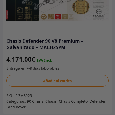
Chasis Defender 90 V8 Premium –
Galvanizado – MACH25PM
4,171.00
€
Chasis
Añadir al carrito
Defender
90
SKU:
RGM8925
V8
Categorías:
90 Chasis
,
Chasis
,
Chasis Completo
,
Defender
,
Premium
Land Rover
-