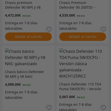
Chasis premium
Chasis Premium
Defender 90 MPI y V8
Defender 90 200TDI –
NAS: galvanizado
Galvanizado
4,472.00
€
4,535.00
€
Añadir al carrito
Añadir al carrito
Chasis básico Defender
90 MPI y V8 NAS:
galvanizado
Chasis Defender 110 TD4
4,098.00
€
Puma SW/DCPU – Versión
clásica galvanizada –
5,007.00
€
MACH12SWCC