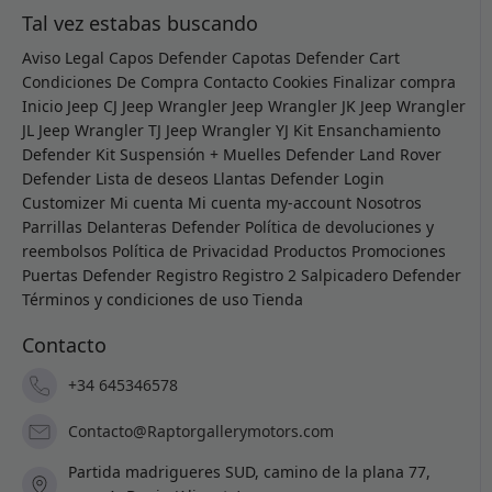
Tal vez estabas buscando
Aviso Legal
Capos Defender
Capotas Defender
Cart
Condiciones De Compra
Contacto
Cookies
Finalizar compra
Inicio
Jeep CJ
Jeep Wrangler
Jeep Wrangler JK
Jeep Wrangler
JL
Jeep Wrangler TJ
Jeep Wrangler YJ
Kit Ensanchamiento
Defender
Kit Suspensión + Muelles Defender
Land Rover
Defender
Lista de deseos
Llantas Defender
Login
Customizer
Mi cuenta
Mi cuenta
my-account
Nosotros
Parrillas Delanteras Defender
Política de devoluciones y
reembolsos
Política de Privacidad
Productos
Promociones
Puertas Defender
Registro
Registro 2
Salpicadero Defender
Términos y condiciones de uso
Tienda
Contacto
+34 645346578
Contacto@Raptorgallerymotors.com
Partida madrigueres SUD, camino de la plana 77,