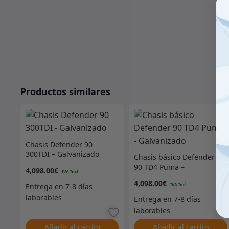
Productos similares
Chasis Defender 90
300TDI – Galvanizado
Chasis básico Defender
90 TD4 Puma –
4,098.00
€
Galvanizado
4,098.00
€
Añadir al carrito
Añadir al carrito