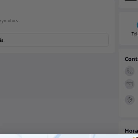
-
Galva
canti
Te
ás
Cont
Hora