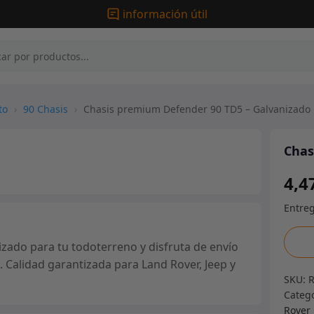
información útil
to
›
90 Chasis
›
Chasis premium Defender 90 TD5 – Galvanizado
Chas
4,4
Chasi
ado para tu todoterreno y disfruta de envío
prem
. Calidad garantizada para Land Rover, Jeep y
Defe
SKU:
90
Categ
TD5
Rover