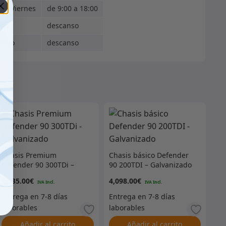
s - Viernes
de 9:00 a 18:00
ado
descanso
ingo
descanso
Chasis Premium
Chasis básico Defender
Defender 90 300TDi –
90 200TDI – Galvanizado
Galvanizado
4,535.00
€
4,098.00
€
Añadir al carrito
Añadir al carrito