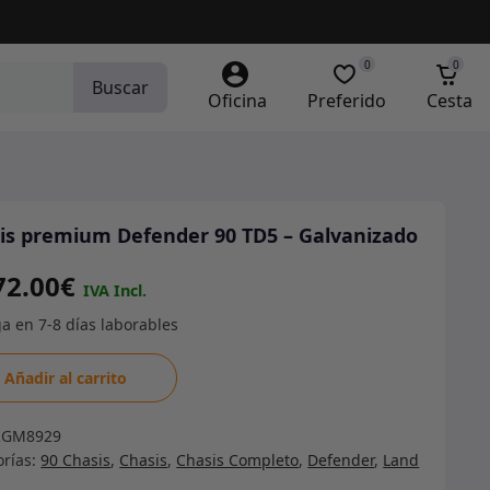
0
0
Buscar
Oficina
Preferido
Cesta
is premium Defender 90 TD5 – Galvanizado
72.00
€
s
Añadir al carrito
ium
nder
RGM8929
orías:
90 Chasis
,
Chasis
,
Chasis Completo
,
Defender
,
Land