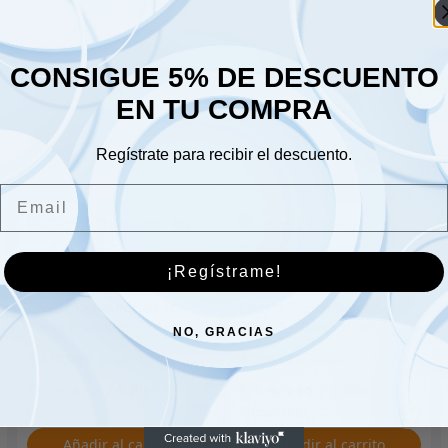
Lune
Sáb
CONSIGUE 5% DE DESCUENTO
Dom
EN TU COMPRA
Regístrate para recibir el descuento.
Email
¡Regístrame!
Chasis Defender 90 TD4
Chasis básico Defender
Puma Premium –
90 TD5 – Galvanizado
NO, GRACIAS
Galvanizado
4,472.00
€
4,098.00
€
Añadir al carrito
Añadir al carrito