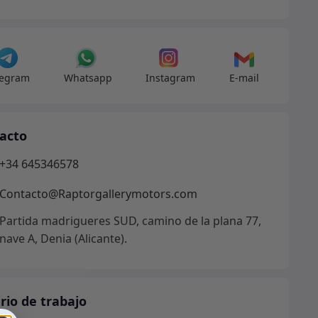
nizado
dad
legram
Whatsapp
Instagram
E-mail
acto
+34 645346578
Contacto@Raptorgallerymotors.com
Partida madrigueres SUD, camino de la plana 77,
nave A, Denia (Alicante).
rio de trabajo