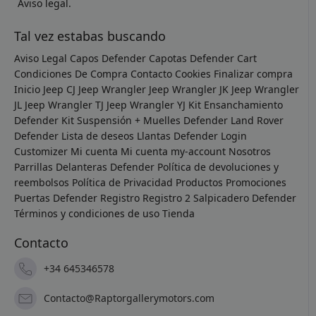
Aviso legal.
Tal vez estabas buscando
Aviso Legal
Capos Defender
Capotas Defender
Cart
Condiciones De Compra
Contacto
Cookies
Finalizar compra
Inicio
Jeep CJ
Jeep Wrangler
Jeep Wrangler JK
Jeep Wrangler
JL
Jeep Wrangler TJ
Jeep Wrangler YJ
Kit Ensanchamiento
Defender
Kit Suspensión + Muelles Defender
Land Rover
Defender
Lista de deseos
Llantas Defender
Login
Customizer
Mi cuenta
Mi cuenta
my-account
Nosotros
Parrillas Delanteras Defender
Política de devoluciones y
reembolsos
Política de Privacidad
Productos
Promociones
Puertas Defender
Registro
Registro 2
Salpicadero Defender
Términos y condiciones de uso
Tienda
Contacto
+34 645346578
Contacto@Raptorgallerymotors.com