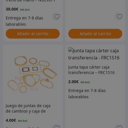
PERFECTO – TATTY BOX –
39.00
€
STC3821G
Añadir al carrito
Añadir al carrito
Junta tapa cárter caja
transferencia – FRC1516
2.00
€
Juego de juntas de caja
de cambios y caja de
transferencia – 600603
4.00
€