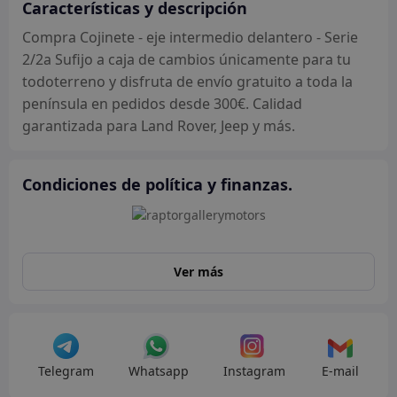
Serie
Características y descripción
2/2a
Compra Cojinete - eje intermedio delantero - Serie
Sufijo
2/2a Sufijo a caja de cambios únicamente para tu
a
todoterreno y disfruta de envío gratuito a toda la
caja
península en pedidos desde 300€. Calidad
de
garantizada para Land Rover, Jeep y más.
cambios
únicamente
cantidad
Condiciones de política y finanzas.
Ver más
Telegram
Whatsapp
Instagram
E-mail