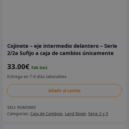
Cojinete – eje intermedio delantero – Serie
2/2a Sufijo a caja de cambios únicamente
33.00
€
Cojinete
Añadir al carrito
-
eje
SKU:
RGM5860
intermedio
Categorías:
Caja de Cambios
,
Land Rover
,
Serie 2 y 3
delantero
-