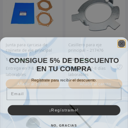
Junta para carcasa de
Casillero para eje
cojinete de eje principal
principal – 217476
trasero 1948-1984
CONSIGUE 5% DE DESCUENTO
1.00
€
2.00
€
EN TU COMPRA
Regístrate para recibir el descuento.
Añadir al carrito
Añadir al carrito
Email
¡Regístrame!
NO, GRACIAS