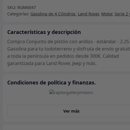
pistón
SKU:
RGM6047
con
Categorías:
Gasolina de 4 Cilindros
,
Land Rover
,
Motor
,
Serie 2 
anillos
-
estándar
Características y descripción
-
Compra Conjunto de pistón con anillos - estándar - 2.25
2.25
Gasolina para tu todoterreno y disfruta de envío gratui
Gasolina
a toda la península en pedidos desde 300€. Calidad
cantidad
garantizada para Land Rover, Jeep y más.
Condiciones de política y finanzas.
Ver más