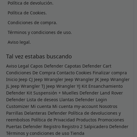
Política de devolución.
Política de Cookies.
Condiciones de compra.
Términos y condiciones de uso.
Aviso legal.
Tal vez estabas buscando
Aviso Legal
Capos Defender
Capotas Defender
Cart
Condiciones De Compra
Contacto
Cookies
Finalizar compra
Inicio
Jeep CJ
Jeep Wrangler
Jeep Wrangler JK
Jeep Wrangler
JL
Jeep Wrangler TJ
Jeep Wrangler YJ
Kit Ensanchamiento
Defender
Kit Suspensión + Muelles Defender
Land Rover
Defender
Lista de deseos
Llantas Defender
Login
Customizer
Mi cuenta
Mi cuenta
my-account
Nosotros
Parrillas Delanteras Defender
Política de devoluciones y
reembolsos
Política de Privacidad
Productos
Promociones
Puertas Defender
Registro
Registro 2
Salpicadero Defender
Términos y condiciones de uso
Tienda