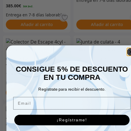
gasolina
385.00
€
Añadir al carrito
Añadir al carrito
Colector De Escape 4cyl –
Junta de culata – 4
4cyl Gasolina
cilindros gasolina
CONSIGUE 5% DE DESCUENTO
148.00
€
10.00
€
EN TU COMPRA
Regístrate para recibir el descuento.
Añadir al carrito
Añadir al carrito
Email
¡Regístrame!
Juego de juntas de