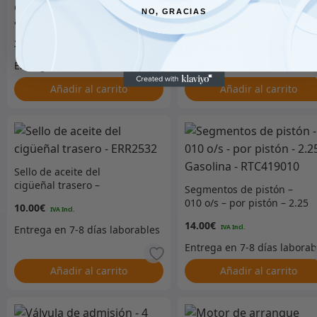
extremo inferior
Conjunto de pistón con
NO, GRACIAS
anillos – 030 o/s – 2.25
28.00
€
Gasolina
39.00
€
Añadir al carrito
Añadir al carrito
Sello de aceite del
cigüeñal trasero –
Segmentos de pistón –
ERR2532
010 o/s – por pistón – 2.25
10.00
€
Gasolina – RTC419010
14.00
€
Añadir al carrito
Añadir al carrito