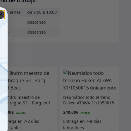
rio de trabajo
s - Viernes
de 9:00 a 18:00
ado
descanso
ingo
descanso
Cilindro maestro de
Neumático todo terreno
embrague-S3 – Borg and
Falken AT3WA 31/1050R15
Beck
únicamente
44.00
€
240.00
€