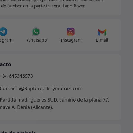
s
 de tambor en la parte trasera
,
Land Rover
nda
o
dad
legram
Whatsapp
Instagram
E-mail
acto
+34 645346578
Contacto@Raptorgallerymotors.com
Partida madrigueres SUD, camino de la plana 77,
nave A, Denia (Alicante).