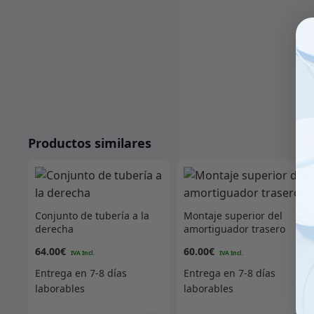
Productos similares
Conjunto de tubería a la
Montaje superior del
derecha
amortiguador trasero
64.00
€
60.00
€