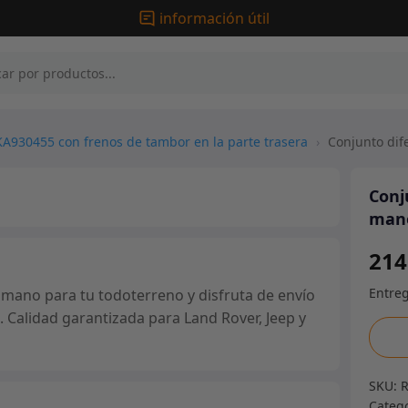
información útil
KA930455 con frenos de tambor en la parte trasera
›
Conjunto dife
Conj
man
214
 mano para tu todoterreno y disfruta de envío
. Calidad garantizada para Land Rover, Jeep y
Conj
difere
-
SKU:
10
Categ