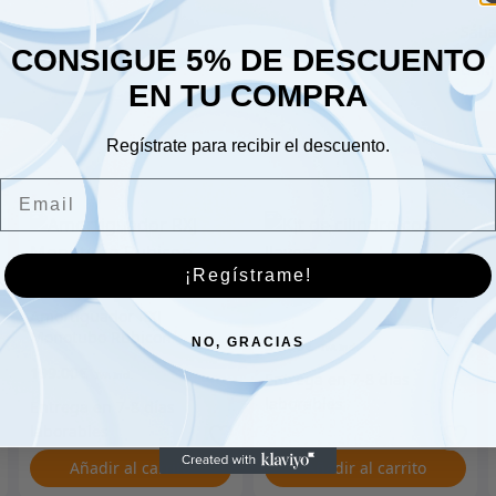
Sáb
CONSIGUE 5% DE DESCUENTO
Dom
EN TU COMPRA
Regístrate para recibir el descuento.
Email
¡Regístrame!
Kit de cilindro con llaves
Amortiguador RXJ
Monotubo Rubicon
NO, GRACIAS
31.00
€
Express
199.00
€
Añadir al carrito
Añadir al carrito