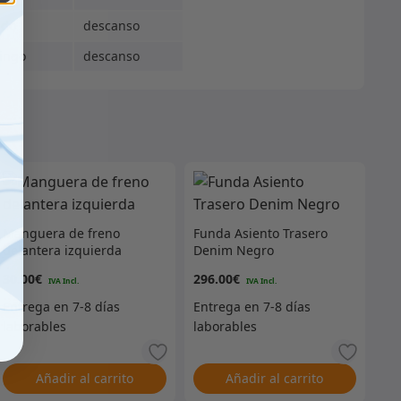
ado
descanso
ingo
descanso
Manguera de freno
Funda Asiento Trasero
delantera izquierda
Denim Negro
30.00
€
296.00
€
Añadir al carrito
Añadir al carrito