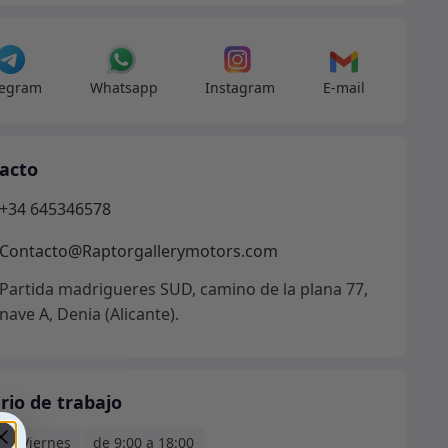
icionado
dad
legram
Whatsapp
Instagram
E-mail
acto
+34 645346578
Contacto@Raptorgallerymotors.com
Partida madrigueres SUD, camino de la plana 77,
nave A, Denia (Alicante).
rio de trabajo
s - Viernes
de 9:00 a 18:00