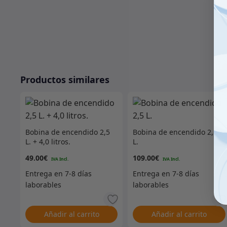
Productos similares
Bobina de encendido 2,5
Bobina de encendido 2,5
L. + 4,0 litros.
L.
49.00
€
109.00
€
Añadir al carrito
Añadir al carrito