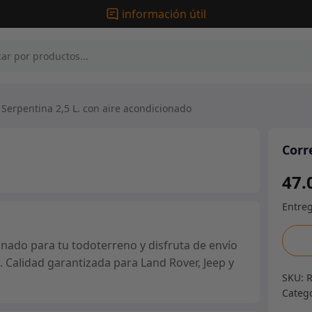
información útil
Serpentina 2,5 L. con aire acondicionado
Corr
47.
Corre
onado para tu todoterreno y disfruta de envío
Serpe
. Calidad garantizada para Land Rover, Jeep y
2,5
SKU:
L.
Categ
con