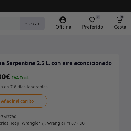
0
0
Buscar
Oficina
Preferido
Cesta
ea Serpentina 2,5 L. con aire acondicionado
00
€
a
Añadir al carrito
ntina
RGM3790
orías:
Jeep
,
Wrangler YJ
,
Wrangler YJ 87 - 90