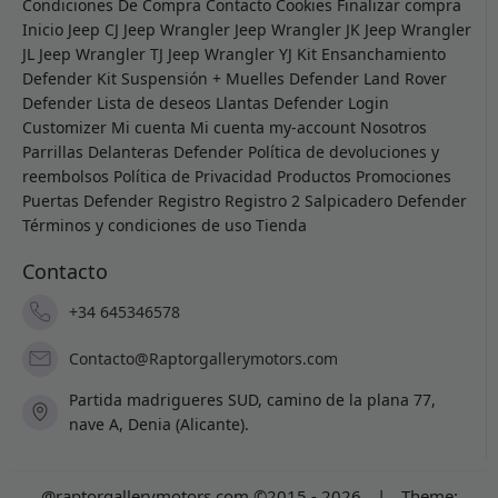
Condiciones De Compra
Contacto
Cookies
Finalizar compra
Inicio
Jeep CJ
Jeep Wrangler
Jeep Wrangler JK
Jeep Wrangler
JL
Jeep Wrangler TJ
Jeep Wrangler YJ
Kit Ensanchamiento
Defender
Kit Suspensión + Muelles Defender
Land Rover
Defender
Lista de deseos
Llantas Defender
Login
Customizer
Mi cuenta
Mi cuenta
my-account
Nosotros
Parrillas Delanteras Defender
Política de devoluciones y
reembolsos
Política de Privacidad
Productos
Promociones
Puertas Defender
Registro
Registro 2
Salpicadero Defender
Términos y condiciones de uso
Tienda
Contacto
+34 645346578
Contacto@Raptorgallerymotors.com
Partida madrigueres SUD, camino de la plana 77,
nave A, Denia (Alicante).
@raptorgallerymotors.com ©2015 - 2026
|
Theme: