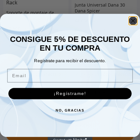
Junta Universal Dana 30
Dana Spicer
Soporte de montaje de
antena CB para Alta Rack
64.00
€
73.00
€
CONSIGUE 5% DE DESCUENTO
EN TU COMPRA
Añadir al carrito
Añadir al carrito
Regístrate para recibir el descuento.
Email
Juego de rodamientos 4
Juego De Rodamientos
¡Regístrame!
Piezas DANA 30
Rueda Dana 44
74.00
€
190.00
€
NO, GRACIAS
Añadir al carrito
Añadir al carrito