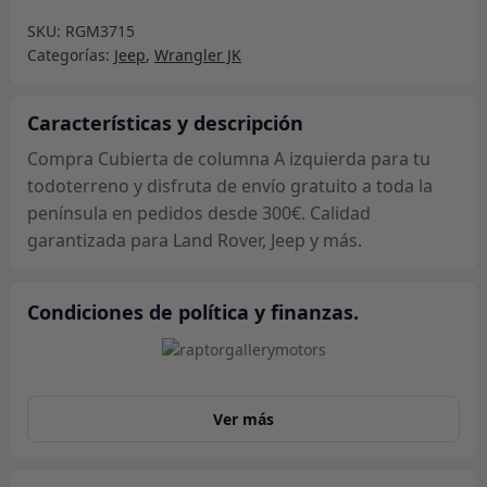
columna
SKU:
RGM3715
A
Categorías:
Jeep
,
Wrangler JK
izquierda
cantidad
Características y descripción
Compra Cubierta de columna A izquierda para tu
todoterreno y disfruta de envío gratuito a toda la
península en pedidos desde 300€. Calidad
garantizada para Land Rover, Jeep y más.
Condiciones de política y finanzas.
Ver más