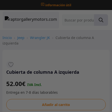
información útil
Inicio
›
Jeep
›
Wrangler JK
›
Cubierta de columna A
izquierda
Cubierta de columna A izquierda
52.00
€
Cubierta
Añadir al carrito
de