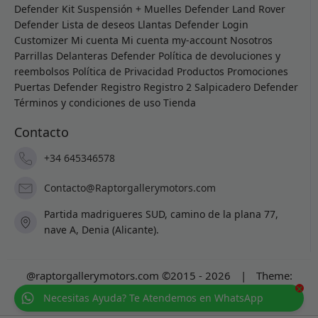
Defender
Kit Suspensión + Muelles Defender
Land Rover
Defender
Lista de deseos
Llantas Defender
Login
Customizer
Mi cuenta
Mi cuenta
my-account
Nosotros
Parrillas Delanteras Defender
Política de devoluciones y
reembolsos
Política de Privacidad
Productos
Promociones
Puertas Defender
Registro
Registro 2
Salpicadero Defender
Términos y condiciones de uso
Tienda
Contacto
+34 645346578
Contacto@Raptorgallerymotors.com
Partida madrigueres SUD, camino de la plana 77,
nave A, Denia (Alicante).
@raptorgallerymotors.com ©2015 - 2026
|
Theme:
×
Prosale
by
full100ack
.
Necesitas Ayuda? Te Atendemos en WhatsApp