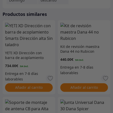
Domingo
descanso
Productos similares
Kit de revisión maestra
Dana 44 no Rubicon
YETI XD Dirección con
barra de acoplamiento
440.00
€
Smarts Dirección alta Sin
734.00
€
taladro
Añadir al carrito
Añadir al carrito