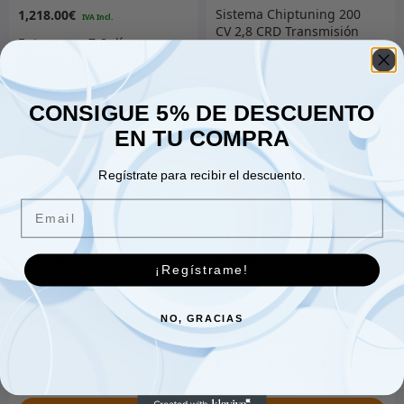
Sistema Chiptuning 200
1,218.00
€
CV 2,8 CRD Transmisión
automática
856.00
€
CONSIGUE 5% DE DESCUENTO
EN TU COMPRA
Añadir al carrito
Añadir al carrito
Regístrate para recibir el descuento.
Email
Kit de cuñas "Dana 44
050""-054"""
¡Regístrame!
Juego de espaciadores de
36.00
€
bobina traseros +1,75″ =
NO, GRACIAS
Poliuretano de 45 mm
98.00
€