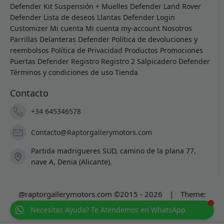
Defender
Kit Suspensión + Muelles Defender
Land Rover
Defender
Lista de deseos
Llantas Defender
Login
Customizer
Mi cuenta
Mi cuenta
my-account
Nosotros
Parrillas Delanteras Defender
Política de devoluciones y
reembolsos
Política de Privacidad
Productos
Promociones
Puertas Defender
Registro
Registro 2
Salpicadero Defender
Términos y condiciones de uso
Tienda
Contacto
+34 645346578
Contacto@Raptorgallerymotors.com
Partida madrigueres SUD, camino de la plana 77,
nave A, Denia (Alicante).
@raptorgallerymotors.com ©2015 - 2026
|
Theme:
×
Prosale
by
full100ack
.
Necesitas Ayuda? Te Atendemos en WhatsApp