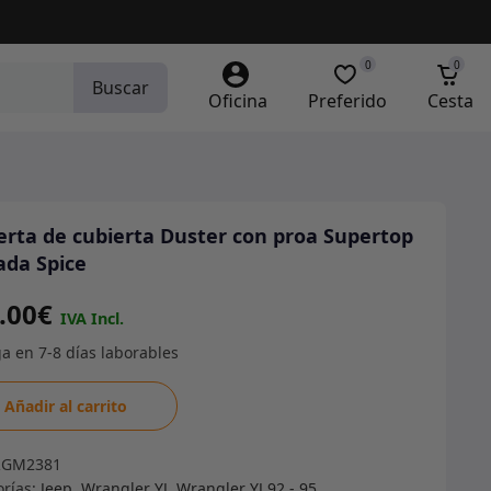
0
0
Buscar
Oficina
Preferido
Cesta
erta de cubierta Duster con proa Supertop
ada Spice
.00
€
rta
Añadir al carrito
rta
RGM2381
r
orías:
Jeep
,
Wrangler YJ
,
Wrangler YJ 92 - 95