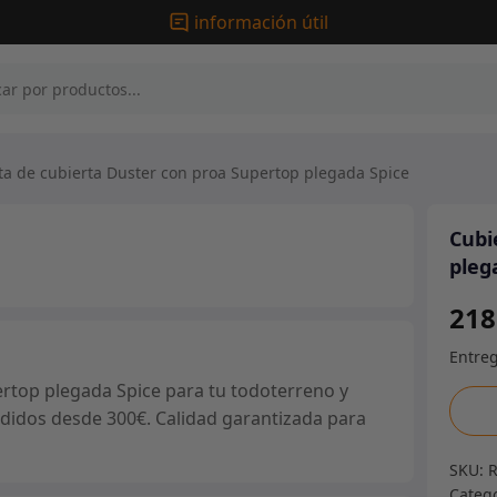
información útil
a de cubierta Duster con proa Supertop plegada Spice
Cubi
pleg
218
rtop plegada Spice para tu todoterreno y
Cubie
pedidos desde 300€. Calidad garantizada para
de
cubie
SKU:
Duste
Categ