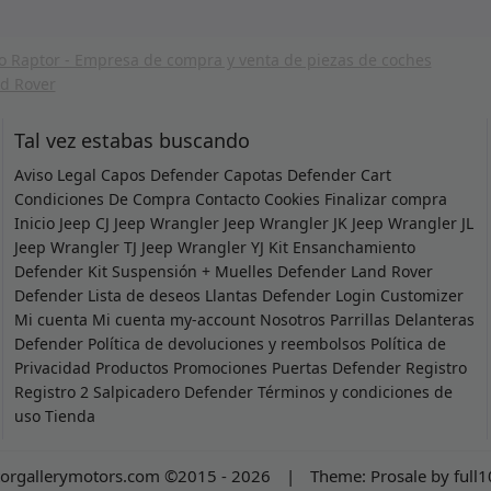
Tal vez estabas buscando
Aviso Legal
Capos Defender
Capotas Defender
Cart
Condiciones De Compra
Contacto
Cookies
Finalizar compra
Inicio
Jeep CJ
Jeep Wrangler
Jeep Wrangler JK
Jeep Wrangler JL
Jeep Wrangler TJ
Jeep Wrangler YJ
Kit Ensanchamiento
Defender
Kit Suspensión + Muelles Defender
Land Rover
Defender
Lista de deseos
Llantas Defender
Login Customizer
Mi cuenta
Mi cuenta
my-account
Nosotros
Parrillas Delanteras
Defender
Política de devoluciones y reembolsos
Política de
Privacidad
Productos
Promociones
Puertas Defender
Registro
Registro 2
Salpicadero Defender
Términos y condiciones de
uso
Tienda
orgallerymotors.com ©2015 - 2026
|
Theme:
Prosale
by
full