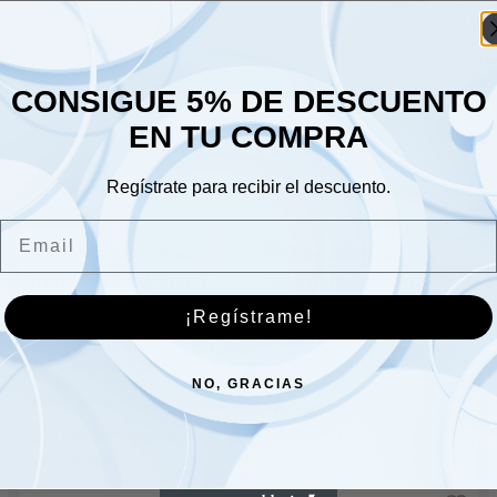
Lune
Sáb
CONSIGUE 5% DE DESCUENTO
Dom
EN TU COMPRA
Regístrate para recibir el descuento.
Email
Guardabarros delantero
¡Regístrame!
izquierdo
Tuerca cono línea freno Г
3/8 = 9,5mm Г 3/16
52.00
€
NO, GRACIAS
4.00
€