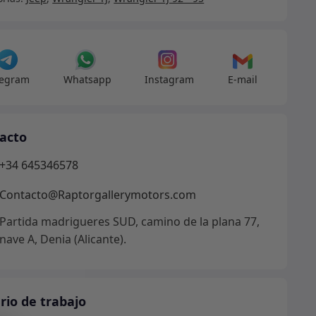
rtop
da
legram
Whatsapp
Instagram
E-mail
dad
acto
+34 645346578
Contacto@Raptorgallerymotors.com
Partida madrigueres SUD, camino de la plana 77,
nave A, Denia (Alicante).
rio de trabajo