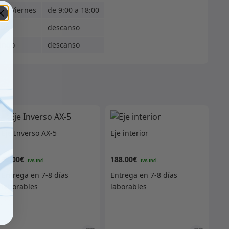
s - Viernes
de 9:00 a 18:00
ado
descanso
ingo
descanso
Eje Inverso AX-5
Eje interior
79.00
€
188.00
€