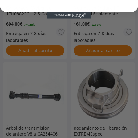
Carburador Weber de
Neumático Enduro HT
17H08822C – 2.5 Gasolina
235/70R16 solamente –
235/70R16EHT
694.00
€
161.00
€
Añadir al carrito
Añadir al carrito
Árbol de transmisión
Rodamiento de liberación
delantero V8 a CA254406
EXTREMEspec