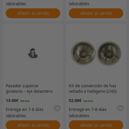
Añadir al carrito
Añadir al carrito
Pasador superior
Kit de conversión de haz
giratorio – eje delantero
sellado a halógeno (LHD)
según KA930455 –
13.00
€
52.00
€
FRC3511
Añadir al carrito
Añadir al carrito