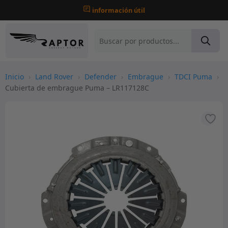
información útil
Inicio
›
Land Rover
›
Defender
›
Embrague
›
TDCI Puma
›
Cubierta de embrague Puma – LR117128C