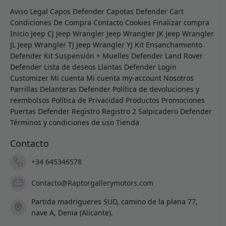
Aviso Legal
Capos Defender
Capotas Defender
Cart
Condiciones De Compra
Contacto
Cookies
Finalizar compra
Inicio
Jeep CJ
Jeep Wrangler
Jeep Wrangler JK
Jeep Wrangler
JL
Jeep Wrangler TJ
Jeep Wrangler YJ
Kit Ensanchamiento
Defender
Kit Suspensión + Muelles Defender
Land Rover
Defender
Lista de deseos
Llantas Defender
Login
Customizer
Mi cuenta
Mi cuenta
my-account
Nosotros
Parrillas Delanteras Defender
Política de devoluciones y
reembolsos
Política de Privacidad
Productos
Promociones
Puertas Defender
Registro
Registro 2
Salpicadero Defender
Términos y condiciones de uso
Tienda
Contacto
+34 645346578
Contacto@Raptorgallerymotors.com
Partida madrigueres SUD, camino de la plana 77,
nave A, Denia (Alicante).