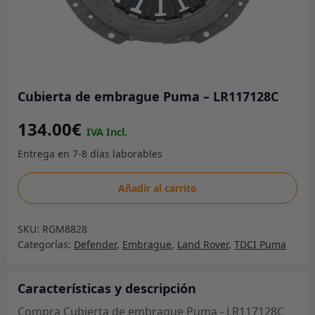
Cubierta de embrague Puma – LR117128C
134.00
€
Cubierta
Añadir al carrito
de
embrague
SKU:
RGM8828
Puma
Categorías:
Defender
,
Embrague
,
Land Rover
,
TDCI Puma
-
LR117128C
cantidad
Características y descripción
Compra Cubierta de embrague Puma - LR117128C