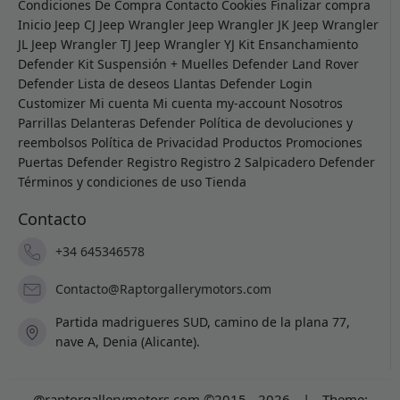
Condiciones De Compra
Contacto
Cookies
Finalizar compra
Inicio
Jeep CJ
Jeep Wrangler
Jeep Wrangler JK
Jeep Wrangler
JL
Jeep Wrangler TJ
Jeep Wrangler YJ
Kit Ensanchamiento
Defender
Kit Suspensión + Muelles Defender
Land Rover
Defender
Lista de deseos
Llantas Defender
Login
Customizer
Mi cuenta
Mi cuenta
my-account
Nosotros
Parrillas Delanteras Defender
Política de devoluciones y
reembolsos
Política de Privacidad
Productos
Promociones
Puertas Defender
Registro
Registro 2
Salpicadero Defender
Términos y condiciones de uso
Tienda
Contacto
+34 645346578
Contacto@Raptorgallerymotors.com
Partida madrigueres SUD, camino de la plana 77,
nave A, Denia (Alicante).
@raptorgallerymotors.com ©2015 - 2026
|
Theme: