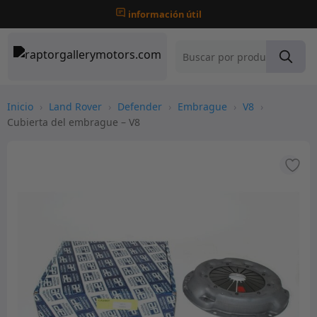
información útil
Inicio
›
Land Rover
›
Defender
›
Embrague
›
V8
›
Cubierta del embrague – V8