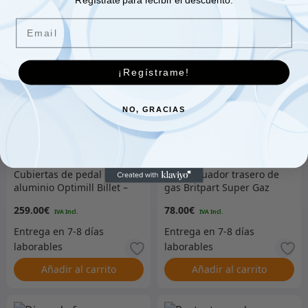
cubierta
DA444246
21.00
€
45.00
€
Email
¡Regístrame!
Añadir al carrito
Añadir al carrito
NO, GRACIAS
Cubiertas de pedal de
Amortiguador trasero de
aluminio Optimill Billet –
gas Britpart Super Gaz
TD5 y TDCI – Negro
259.00
€
78.00
€
Añadir al carrito
Añadir al carrito