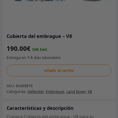
Cubierta del embrague – V8
190.00
€
Cubierta
Añadir al carrito
del
embrague
SKU:
RGM8876
-
Categorías:
Defender
,
Embrague
,
Land Rover
,
V8
V8
cantidad
Características y descripción
Compra Cubierta del embrague - V8 para tu