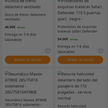
Disco de freno: delantero
ventilado
Protectores de esquinas
46.00
€
traseras Safari Defender
110 5 puertas (par) –
54.00
€
negro –
Añadir al carrito
Añadir al carrito
Neumático Maxxis AT980E
285/75R16 solamente –
Resorte helicoidal