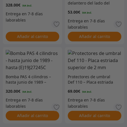
285/75R16AT980E
delantero del lado del
328.00
€
pasajero de 110 pulgadas
53.00
€
– servicio normal
Añadir al carrito
Añadir al carrito
Bomba PAS 4 cilindros –
Protectores de umbral
hasta junio de 1989 –
Def 110 – Placa estriada
hasta (E)19J27245C
superior de 2 mm
320.00
€
69.00
€
Añadir al carrito
Añadir al carrito