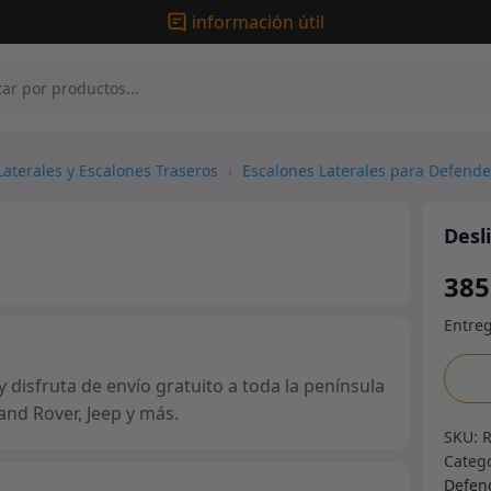
información útil
Laterales y Escalones Traseros
›
Escalones Laterales para Defende
Desl
385
Desli
disfruta de envío gratuito a toda la península
de
and Rover, Jeep y más.
roca
SKU:
canti
Categ
Defen