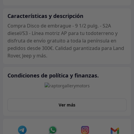
1/2
pulg.
-
Características y descripción
S2A
Compra Disco de embrague - 9 1/2 pulg. - S2A
diesel/S3
diesel/S3 - Línea motriz AP para tu todoterreno y
-
disfruta de envío gratuito a toda la península en
Línea
pedidos desde 300€. Calidad garantizada para Land
motriz
Rover, Jeep y más.
AP
cantidad
Condiciones de política y finanzas.
Ver más