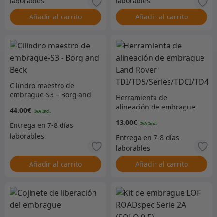
Añadir al carrito
Añadir al carrito
Cilindro maestro de
embrague-S3 – Borg and
Herramienta de
Beck
alineación de embrague
44.00
€
Land Rover
13.00
€
TDI/TD5/Series/TDCI/TD4
Añadir al carrito
Añadir al carrito