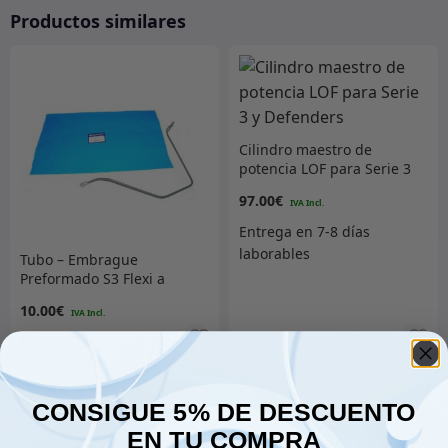
Productos similares
Cilindro maestro de
potencia LOF para Serie 3
y Defenders
97.00
€
Tubo – Embrague
Preformado S3 Flexi a
Cilindro Esclavo
10.00
€
Añadir al carrito
Añadir al carrito
CONSIGUE 5% DE DESCUENTO
EN TU COMPRA