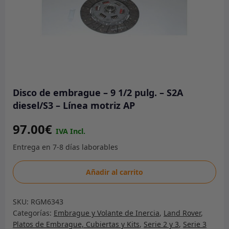
Disco de embrague – 9 1/2 pulg. – S2A
diesel/S3 – Línea motriz AP
97.00
€
Disco
Añadir al carrito
de
embrague
SKU:
RGM6343
-
Categorías:
Embrague y Volante de Inercia
,
Land Rover
,
9
Platos de Embrague, Cubiertas y Kits
,
Serie 2 y 3
,
Serie 3