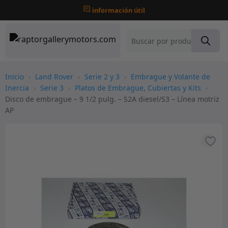
información útil
Inicio
›
Land Rover
›
Serie 2 y 3
›
Embrague y Volante de
Inercia
›
Serie 3
›
Platos de Embrague, Cubiertas y Kits
›
Disco de embrague – 9 1/2 pulg. – S2A diesel/S3 – Línea motriz
AP