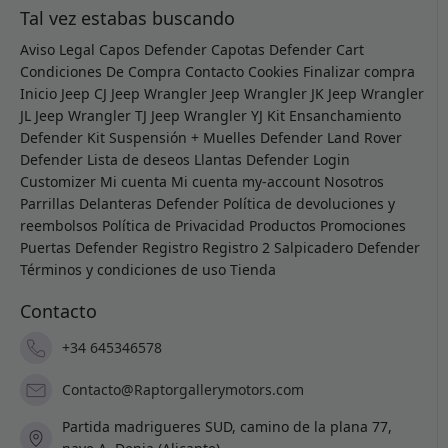
Tal vez estabas buscando
Aviso Legal
Capos Defender
Capotas Defender
Cart
Condiciones De Compra
Contacto
Cookies
Finalizar compra
Inicio
Jeep CJ
Jeep Wrangler
Jeep Wrangler JK
Jeep Wrangler
JL
Jeep Wrangler TJ
Jeep Wrangler YJ
Kit Ensanchamiento
Defender
Kit Suspensión + Muelles Defender
Land Rover
Defender
Lista de deseos
Llantas Defender
Login
Customizer
Mi cuenta
Mi cuenta
my-account
Nosotros
Parrillas Delanteras Defender
Política de devoluciones y
reembolsos
Política de Privacidad
Productos
Promociones
Puertas Defender
Registro
Registro 2
Salpicadero Defender
Términos y condiciones de uso
Tienda
Contacto
+34 645346578
Contacto@Raptorgallerymotors.com
Partida madrigueres SUD, camino de la plana 77,