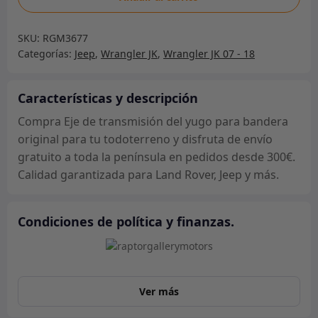
de
transmisión
SKU:
RGM3677
del
Categorías:
Jeep
,
Wrangler JK
,
Wrangler JK 07 - 18
yugo
para
bandera
Características y descripción
original
Compra Eje de transmisión del yugo para bandera
cantidad
original para tu todoterreno y disfruta de envío
gratuito a toda la península en pedidos desde 300€.
Calidad garantizada para Land Rover, Jeep y más.
Condiciones de política y finanzas.
Ver más