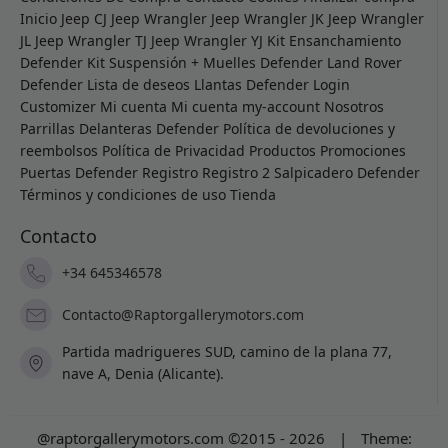
Inicio
Jeep CJ
Jeep Wrangler
Jeep Wrangler JK
Jeep Wrangler
JL
Jeep Wrangler TJ
Jeep Wrangler YJ
Kit Ensanchamiento
Defender
Kit Suspensión + Muelles Defender
Land Rover
Defender
Lista de deseos
Llantas Defender
Login
Customizer
Mi cuenta
Mi cuenta
my-account
Nosotros
Parrillas Delanteras Defender
Política de devoluciones y
reembolsos
Política de Privacidad
Productos
Promociones
Puertas Defender
Registro
Registro 2
Salpicadero Defender
Términos y condiciones de uso
Tienda
Contacto
+34 645346578
Contacto@Raptorgallerymotors.com
Partida madrigueres SUD, camino de la plana 77,
nave A, Denia (Alicante).
@raptorgallerymotors.com ©2015 - 2026
|
Theme: