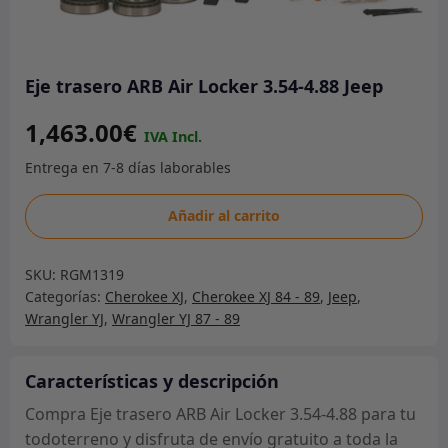
Eje trasero ARB Air Locker 3.54-4.88 Jeep
1,463.00
€
Eje
Añadir al carrito
trasero
ARB
SKU:
RGM1319
Air
Categorías:
Cherokee XJ
,
Cherokee XJ 84 - 89
,
Jeep
,
Locker
Wrangler YJ
,
Wrangler YJ 87 - 89
3.54-
4.88
Jeep
Características y descripción
cantidad
Compra Eje trasero ARB Air Locker 3.54-4.88 para tu
todoterreno y disfruta de envío gratuito a toda la