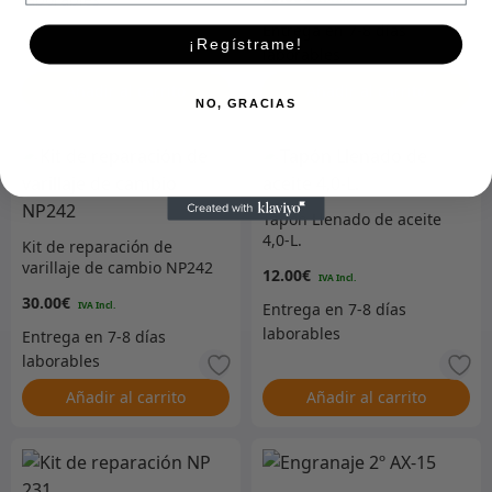
¡Regístrame!
Añadir al carrito
Añadir al carrito
NO, GRACIAS
Tapón Llenado de aceite
4,0-L.
Kit de reparación de
varillaje de cambio NP242
12.00
€
30.00
€
Añadir al carrito
Añadir al carrito