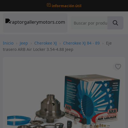
información útil
Inicio
›
Jeep
›
Cherokee XJ
›
Cherokee XJ 84 - 89
›
Eje
trasero ARB Air Locker 3.54-4.88 Jeep