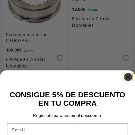
13.00
€
Rodamiento inferior
trasero AX-5
109.00
€
Añadir al carrito
Añadir al carrito
CONSIGUE 5% DE DESCUENTO
EN TU COMPRA
Rodamiento 3RD AX-5
Regístrate para recibir el descuento.
Muelle de ballesta con
47.00
€
perno central 2 piezas 9,5
Email
x 114 mm
23.00
€