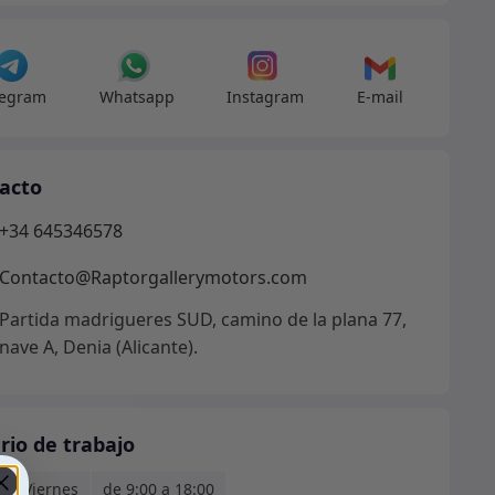
legram
Whatsapp
Instagram
E-mail
acto
+34 645346578
Contacto@Raptorgallerymotors.com
Partida madrigueres SUD, camino de la plana 77,
nave A, Denia (Alicante).
rio de trabajo
s - Viernes
de 9:00 a 18:00