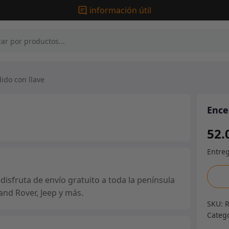
información útil
do con llave
Ence
52.
Ence
isfruta de envío gratuito a toda la península
con
and Rover, Jeep y más.
llave
SKU:
canti
Categ