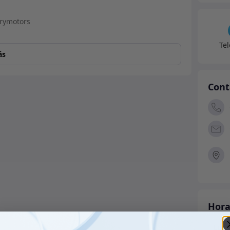
Te
ás
Cont
Hora
Lune