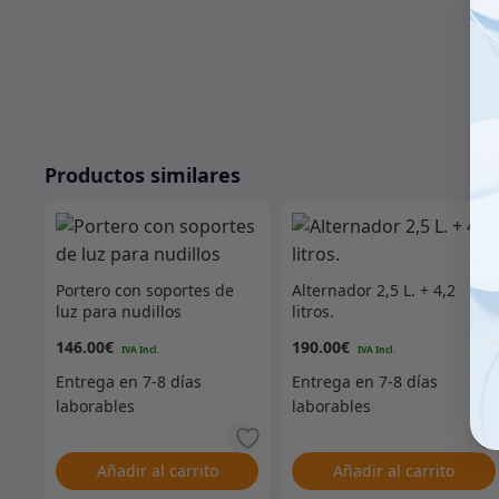
Productos similares
Portero con soportes de
Alternador 2,5 L. + 4,2
luz para nudillos
litros.
146.00
€
190.00
€
Añadir al carrito
Añadir al carrito