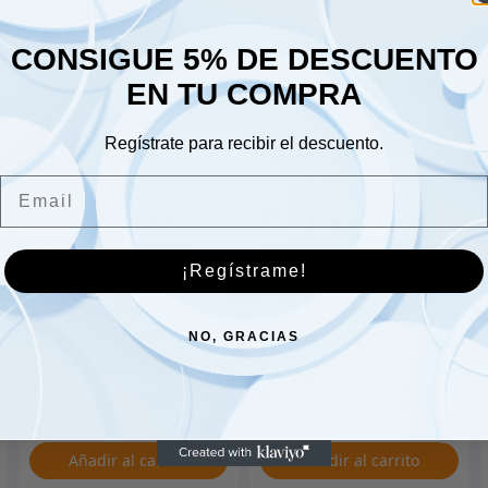
Sáb
CONSIGUE 5% DE DESCUENTO
Dom
EN TU COMPRA
Regístrate para recibir el descuento.
Email
¡Regístrame!
Sistema de escape
trasero Cat de 2,5 L.
Manija Ventana Manivela
derecha + izquierda
NO, GRACIAS
195.00
€
cromada
27.00
€
Añadir al carrito
Añadir al carrito