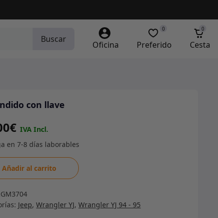
0
0
Buscar
Oficina
Preferido
Cesta
ndido con llave
00
€
ndido
Añadir al carrito
RGM3704
dad
orías:
Jeep
,
Wrangler YJ
,
Wrangler YJ 94 - 95