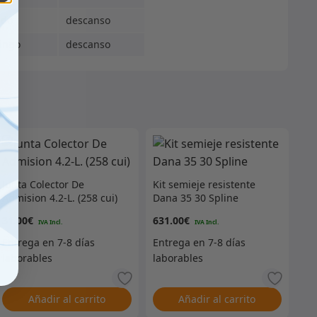
ado
descanso
ingo
descanso
Junta Colector De
Kit semieje resistente
Admision 4.2-L. (258 cui)
Dana 35 30 Spline
31.00
€
631.00
€
Añadir al carrito
Añadir al carrito