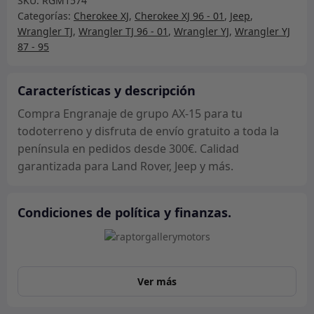
SKU:
RGM1574
AX-
Categorías:
Cherokee XJ
,
Cherokee XJ 96 - 01
,
Jeep
,
15
Wrangler TJ
,
Wrangler TJ 96 - 01
,
Wrangler YJ
,
Wrangler YJ
cantidad
87 - 95
Características y descripción
Compra Engranaje de grupo AX-15 para tu
todoterreno y disfruta de envío gratuito a toda la
península en pedidos desde 300€. Calidad
garantizada para Land Rover, Jeep y más.
Condiciones de política y finanzas.
Ver más