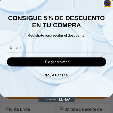
4.0-L. (242 cui) inferior
principales 0,20, 4,0 L.
141.00
€
80.00
€
CONSIGUE 5% DE DESCUENTO
EN TU COMPRA
Añadir al carrito
Añadir al carrito
Regístrate para recibir el descuento.
Email
Sello Trasero Del
Tuerca cromada 20 piezas
¡Regístrame!
Cigüeñal 2.5-L.
18.00
€
62.00
€
NO, GRACIAS
Añadir al carrito
Añadir al carrito