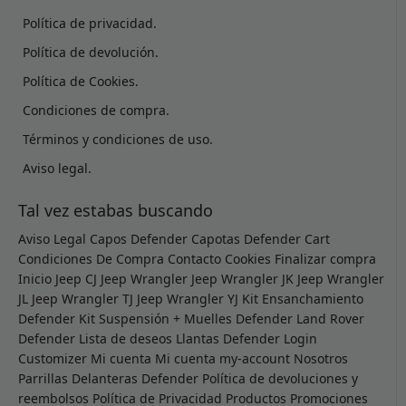
Política de privacidad.
Política de devolución.
Política de Cookies.
Condiciones de compra.
Términos y condiciones de uso.
Aviso legal.
Tal vez estabas buscando
Aviso Legal
Capos Defender
Capotas Defender
Cart
Condiciones De Compra
Contacto
Cookies
Finalizar compra
Inicio
Jeep CJ
Jeep Wrangler
Jeep Wrangler JK
Jeep Wrangler
JL
Jeep Wrangler TJ
Jeep Wrangler YJ
Kit Ensanchamiento
Defender
Kit Suspensión + Muelles Defender
Land Rover
Defender
Lista de deseos
Llantas Defender
Login
Customizer
Mi cuenta
Mi cuenta
my-account
Nosotros
Parrillas Delanteras Defender
Política de devoluciones y
reembolsos
Política de Privacidad
Productos
Promociones