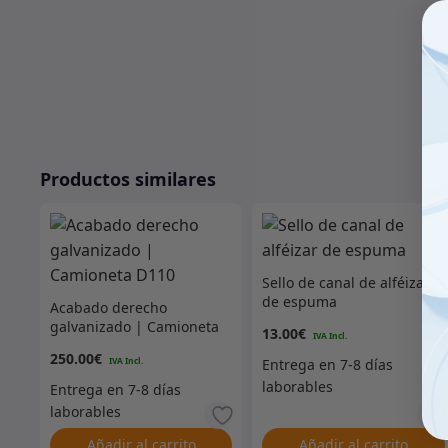
Productos similares
Sello de canal de alféizar
de espuma
Acabado derecho
galvanizado | Camioneta
13.00
€
D110
250.00
€
Añadir al carrito
Añadir al carrito