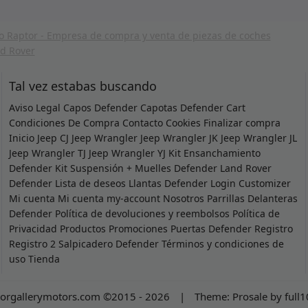
Tal vez estabas buscando
Aviso Legal
Capos Defender
Capotas Defender
Cart
Condiciones De Compra
Contacto
Cookies
Finalizar compra
Inicio
Jeep CJ
Jeep Wrangler
Jeep Wrangler JK
Jeep Wrangler JL
Jeep Wrangler TJ
Jeep Wrangler YJ
Kit Ensanchamiento
Defender
Kit Suspensión + Muelles Defender
Land Rover
Defender
Lista de deseos
Llantas Defender
Login Customizer
Mi cuenta
Mi cuenta
my-account
Nosotros
Parrillas Delanteras
Defender
Política de devoluciones y reembolsos
Política de
Privacidad
Productos
Promociones
Puertas Defender
Registro
Registro 2
Salpicadero Defender
Términos y condiciones de
uso
Tienda
orgallerymotors.com ©2015 - 2026
|
Theme:
Prosale
by
full