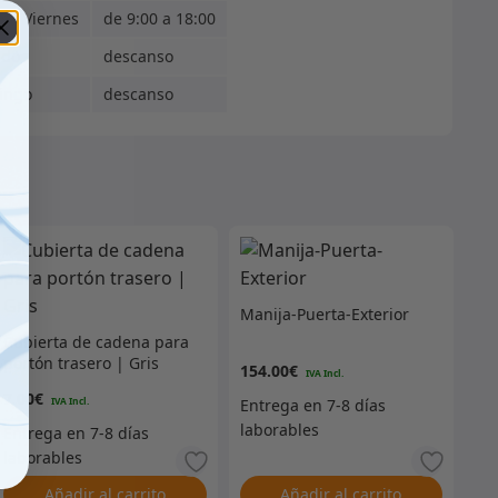
s - Viernes
de 9:00 a 18:00
ado
descanso
ingo
descanso
Manija-Puerta-Exterior
Cubierta de cadena para
portón trasero | Gris
154.00
€
7.00
€
Añadir al carrito
Añadir al carrito