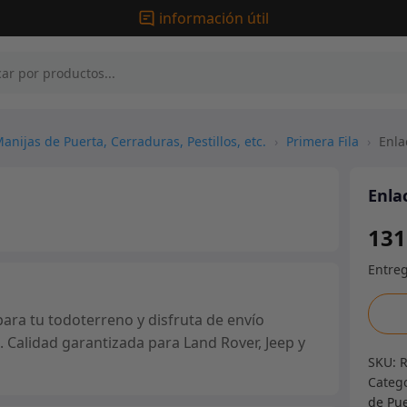
información útil
anijas de Puerta, Cerraduras, Pestillos, etc.
›
Primera Fila
›
Enla
Enla
131
Enlac
ra tu todoterreno y disfruta de envío
de
. Calidad garantizada para Land Rover, Jeep y
corre
SKU:
de
Categ
contr
de Pue