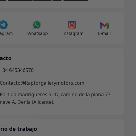
888LR
dad
legram
Whatsapp
Instagram
E-mail
acto
+34 645346578
Contacto@Raptorgallerymotors.com
Partida madrigueres SUD, camino de la plana 77,
nave A, Denia (Alicante).
rio de trabajo