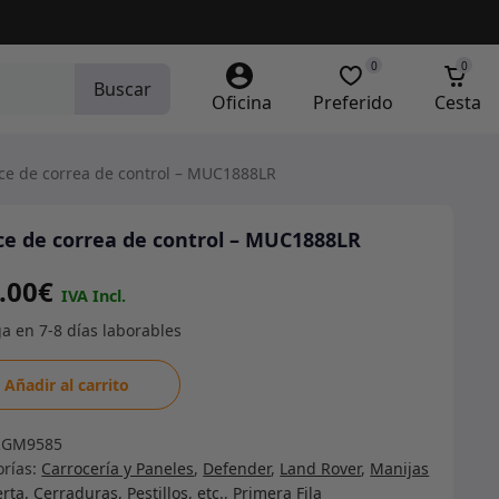
0
0
Buscar
Oficina
Preferido
Cesta
ce de correa de control – MUC1888LR
ce de correa de control – MUC1888LR
.00
€
e
Añadir al carrito
a
RGM9585
orías:
Carrocería y Paneles
,
Defender
,
Land Rover
,
Manijas
ol
rta, Cerraduras, Pestillos, etc.
,
Primera Fila