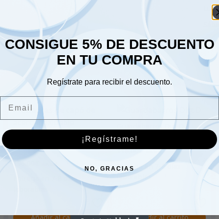
Lune
Sáb
CONSIGUE 5% DE DESCUENTO
Dom
EN TU COMPRA
Regístrate para recibir el descuento.
Email
Guardabarros Dirt D
Bisagras de capó de
¡Regístrame!
acero inoxidable
116.00
€
196.00
€
NO, GRACIAS
Añadir al carrito
Añadir al carrito