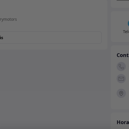
-
MUC1
canti
Te
ás
Cont
Hora