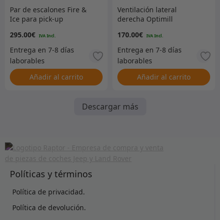
Par de escalones Fire &
Ventilación lateral
Ice para pick-up
derecha Optimill
Defender 90 y 110 de 2
Defender – Gris con malla
295.00
€
170.00
€
puertas (2003 en
de acero inoxidable
adelante)
pulido
Añadir al carrito
Añadir al carrito
Descargar más
Políticas y términos
Política de privacidad.
Política de devolución.