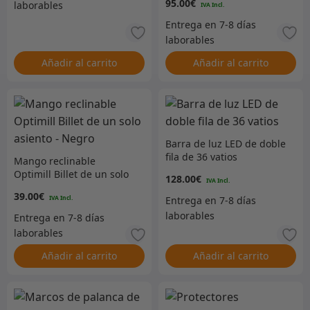
95.00
€
Standard – PRECIO DE
ENERO – KBX4211L
Añadir al carrito
Añadir al carrito
Barra de luz LED de doble
fila de 36 vatios
Mango reclinable
Optimill Billet de un solo
128.00
€
asiento – Negro
39.00
€
Añadir al carrito
Añadir al carrito