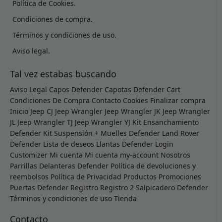
Política de Cookies.
Condiciones de compra.
Términos y condiciones de uso.
Aviso legal.
Tal vez estabas buscando
Aviso Legal
Capos Defender
Capotas Defender
Cart
Condiciones De Compra
Contacto
Cookies
Finalizar compra
Inicio
Jeep CJ
Jeep Wrangler
Jeep Wrangler JK
Jeep Wrangler
JL
Jeep Wrangler TJ
Jeep Wrangler YJ
Kit Ensanchamiento
Defender
Kit Suspensión + Muelles Defender
Land Rover
Defender
Lista de deseos
Llantas Defender
Login
Customizer
Mi cuenta
Mi cuenta
my-account
Nosotros
Parrillas Delanteras Defender
Política de devoluciones y
reembolsos
Política de Privacidad
Productos
Promociones
Puertas Defender
Registro
Registro 2
Salpicadero Defender
Términos y condiciones de uso
Tienda
Contacto