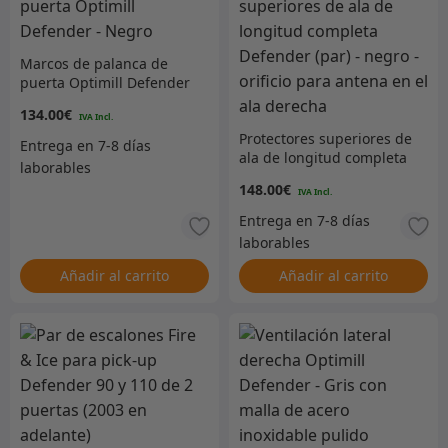
Marcos de palanca de
puerta Optimill Defender
– Negro
134.00
€
Protectores superiores de
ala de longitud completa
Defender (par) – negro –
148.00
€
orificio para antena en el
ala derecha
Añadir al carrito
Añadir al carrito