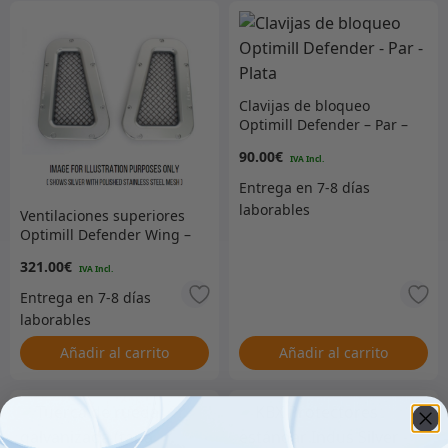
Clavijas de bloqueo
Optimill Defender – Par –
Plata
90.00
€
Ventilaciones superiores
Optimill Defender Wing –
Plata con malla negra
321.00
€
Añadir al carrito
Añadir al carrito