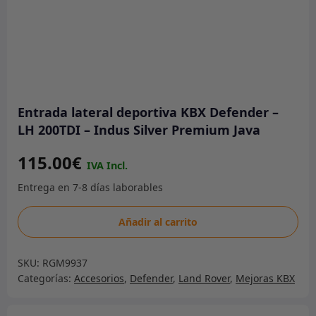
Entrada lateral deportiva KBX Defender –
LH 200TDI – Indus Silver Premium Java
115.00
€
Entrada
Añadir al carrito
lateral
deportiva
SKU:
RGM9937
KBX
Categorías:
Accesorios
,
Defender
,
Land Rover
,
Mejoras KBX
Defender
-