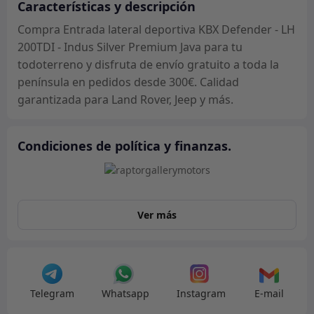
LH
Características y descripción
200TDI
Compra Entrada lateral deportiva KBX Defender - LH
-
200TDI - Indus Silver Premium Java para tu
Indus
todoterreno y disfruta de envío gratuito a toda la
Silver
península en pedidos desde 300€. Calidad
Premium
garantizada para Land Rover, Jeep y más.
Java
cantidad
Condiciones de política y finanzas.
Ver más
Telegram
Whatsapp
Instagram
E-mail