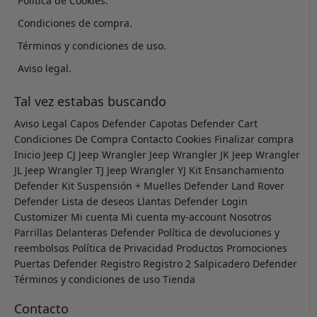
Política de Cookies.
Condiciones de compra.
Términos y condiciones de uso.
Aviso legal.
Tal vez estabas buscando
Aviso Legal
Capos Defender
Capotas Defender
Cart
Condiciones De Compra
Contacto
Cookies
Finalizar compra
Inicio
Jeep CJ
Jeep Wrangler
Jeep Wrangler JK
Jeep Wrangler
JL
Jeep Wrangler TJ
Jeep Wrangler YJ
Kit Ensanchamiento
Defender
Kit Suspensión + Muelles Defender
Land Rover
Defender
Lista de deseos
Llantas Defender
Login
Customizer
Mi cuenta
Mi cuenta
my-account
Nosotros
Parrillas Delanteras Defender
Política de devoluciones y
reembolsos
Política de Privacidad
Productos
Promociones
Puertas Defender
Registro
Registro 2
Salpicadero Defender
Términos y condiciones de uso
Tienda
Contacto