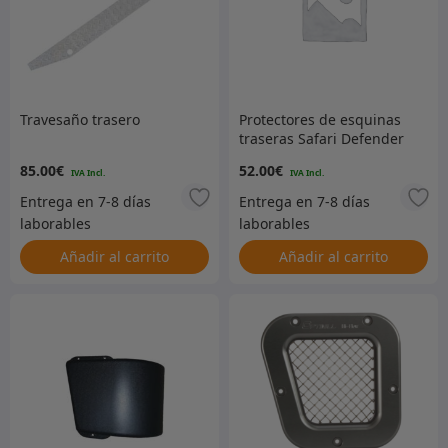
Travesaño trasero
Protectores de esquinas
traseras Safari Defender
110 5 puertas (par) –
85.00
€
52.00
€
plateado
Añadir al carrito
Añadir al carrito