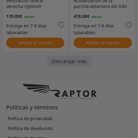
Ventilación lateral
Actualización de la
derecha Optimill
parrilla delantera del KBX
Defender – Negro con
Defender – Santorini
170.00
€
478.00
€
malla de acero inoxidable
Black estándar
pulido
Añadir al carrito
Añadir al carrito
Descargar más
Políticas y términos
Política de privacidad.
Política de devolución.