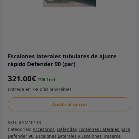
Escalones laterales tubulares de ajuste
rápido Defender 90 (par)
321.00
€
Escalones
Añadir al carrito
laterales
tubulares
SKU:
RGM10113
de
Categorías:
Accesorios
,
Defender
,
Escalones Laterales para
ajuste
Defender 90
,
Escalones Laterales y Escalones Traseros
,