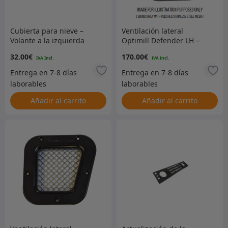
Cubierta para nieve –
Ventilación lateral
Volante a la izquierda
Optimill Defender LH –
Gris con malla negra –
32.00
€
170.00
€
ORP15-GREYB
Añadir al carrito
Añadir al carrito