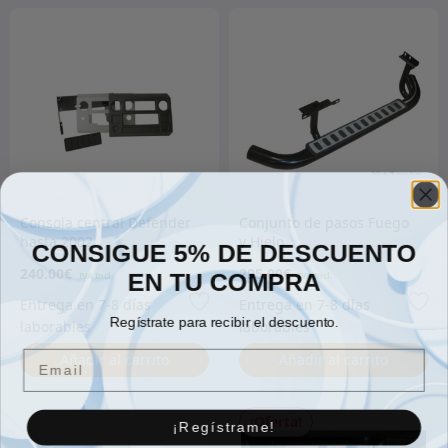
Consola central Defender
Conjunto de pasos Fuego
hasta 2002
y Hielo
CONSIGUE 5% DE DESCUENTO
240.00
€
295.00
€
EN TU COMPRA
Regístrate para recibir el descuento.
Email
Añadir al carrito
Añadir al carrito
¡Oferta!
¡Regístrame!