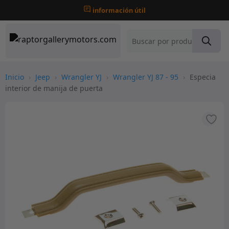
información útil
Inicio
›
Jeep
›
Wrangler YJ
›
Wrangler YJ 87 - 95
›
Especia
interior de manija de puerta