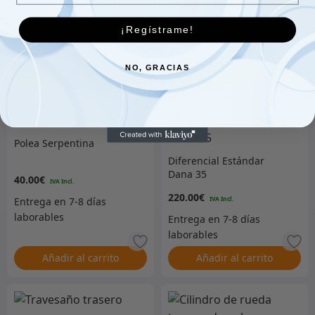
13.00
€
4.00
€
¡Regístrame!
NO, GRACIAS
Añadir al carrito
Añadir al carrito
Polea Serpentina
Diferencial Estándar
Dana 35
40.00
€
220.00
€
Añadir al carrito
Añadir al carrito