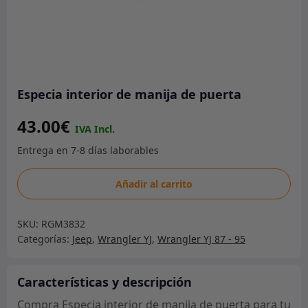
Especia interior de manija de puerta
43.00
€
Especia
Añadir al carrito
interior
de
SKU:
RGM3832
manija
Categorías:
Jeep
,
Wrangler YJ
,
Wrangler YJ 87 - 95
de
puerta
cantidad
Características y descripción
Compra Especia interior de manija de puerta para tu