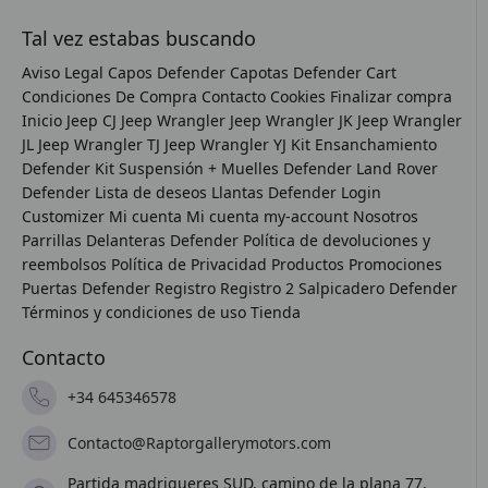
Tal vez estabas buscando
Aviso Legal
Capos Defender
Capotas Defender
Cart
Condiciones De Compra
Contacto
Cookies
Finalizar compra
Inicio
Jeep CJ
Jeep Wrangler
Jeep Wrangler JK
Jeep Wrangler
JL
Jeep Wrangler TJ
Jeep Wrangler YJ
Kit Ensanchamiento
Defender
Kit Suspensión + Muelles Defender
Land Rover
Defender
Lista de deseos
Llantas Defender
Login
Customizer
Mi cuenta
Mi cuenta
my-account
Nosotros
Parrillas Delanteras Defender
Política de devoluciones y
reembolsos
Política de Privacidad
Productos
Promociones
Puertas Defender
Registro
Registro 2
Salpicadero Defender
Términos y condiciones de uso
Tienda
Contacto
+34 645346578
Contacto@Raptorgallerymotors.com
Partida madrigueres SUD, camino de la plana 77,