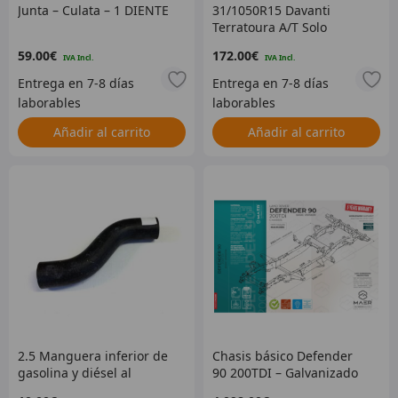
Junta – Culata – 1 DIENTE
31/1050R15 Davanti
Terratoura A/T Solo
neumático –
59.00
€
172.00
€
ACTUALMENTE AGOTADO
– SIN FECHA DE
VENCIMIENTO –
31/1050R15DAVTT
Añadir al carrito
Añadir al carrito
2.5 Manguera inferior de
Chasis básico Defender
gasolina y diésel al
90 200TDI – Galvanizado
radiador – al vin 261252