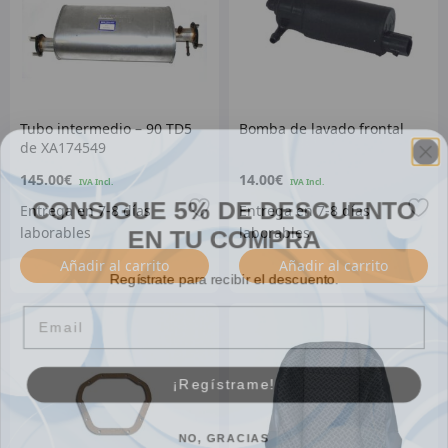
Tubo intermedio – 90 TD5
Bomba de lavado frontal
de XA174549
145.00
€
14.00
€
CONSIGUE 5% DE DESCUENTO
EN TU COMPRA
Añadir al carrito
Añadir al carrito
Regístrate para recibir el descuento.
Email
¡Regístrame!
NO, GRACIAS