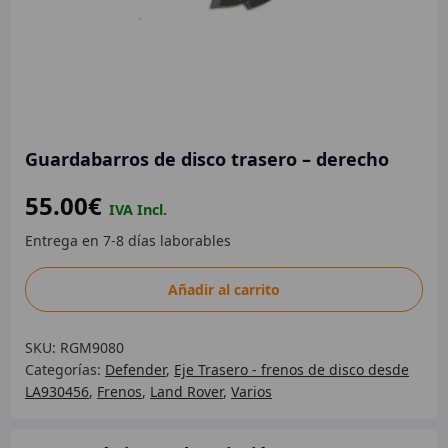
Guardabarros de disco trasero – derecho
55.00
€
Guardabarros
Añadir al carrito
de
disco
SKU:
RGM9080
trasero
Categorías:
Defender
,
Eje Trasero - frenos de disco desde
-
LA930456
,
Frenos
,
Land Rover
,
Varios
derecho
cantidad