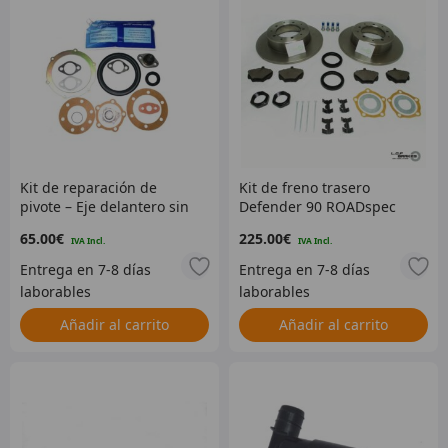
Kit de reparación de
Kit de freno trasero
pivote – Eje delantero sin
Defender 90 ROADspec
bola de XA159807 sin ABS
65.00
€
225.00
€
Añadir al carrito
Añadir al carrito