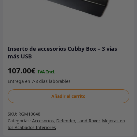
Inserto de accesorios Cubby Box – 3 vías
más USB
107.00
€
Inserto
Añadir al carrito
de
accesorios
SKU:
RGM10048
Cubby
Categorías:
Accesorios
,
Defender
,
Land Rover
,
Mejoras en
Box
los Acabados Interiores
-