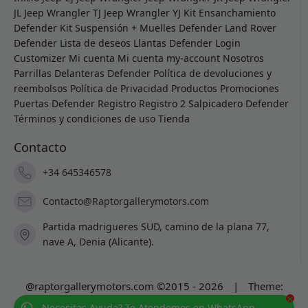
JL
Jeep Wrangler TJ
Jeep Wrangler YJ
Kit Ensanchamiento
Defender
Kit Suspensión + Muelles Defender
Land Rover
Defender
Lista de deseos
Llantas Defender
Login
Customizer
Mi cuenta
Mi cuenta
my-account
Nosotros
Parrillas Delanteras Defender
Política de devoluciones y
reembolsos
Política de Privacidad
Productos
Promociones
Puertas Defender
Registro
Registro 2
Salpicadero Defender
Términos y condiciones de uso
Tienda
Contacto
+34 645346578
Contacto@Raptorgallerymotors.com
Partida madrigueres SUD, camino de la plana 77,
nave A, Denia (Alicante).
@raptorgallerymotors.com ©2015 - 2026
|
Theme:
×
Prosale
by
full100ack
.
Necesitas Ayuda? Te Atendemos en WhatsApp