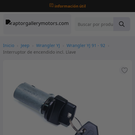
información útil
Inicio
›
Jeep
›
Wrangler YJ
›
Wrangler YJ 91 - 92
›
Interruptor de encendido incl. Llave