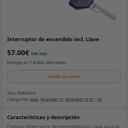
Interruptor de encendido incl. Llave
57.00
€
Interruptor
Añadir al carrito
de
encendido
SKU:
RGM3624
incl.
Categorías:
Jeep
,
Wrangler YJ
,
Wrangler YJ 91 - 92
Llave
cantidad
Características y descripción
Compra Interruptor de encendido incl. Llave para tu