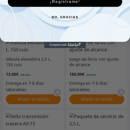
116.00
€
38.00
€
¡Regístrame!
NO, GRACIAS
Añadir al carrito
Añadir al carrito
Válvula elevadora 2,5 L.
Juego de faros con ajuste
150 cuis
de alcance
13.00
€
160.00
€
Añadir al carrito
Añadir al carrito