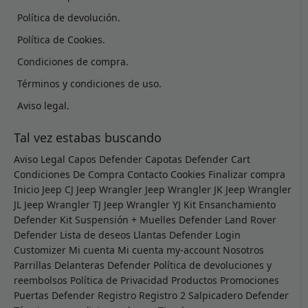
Política de devolución.
Política de Cookies.
Condiciones de compra.
Términos y condiciones de uso.
Aviso legal.
Tal vez estabas buscando
Aviso Legal
Capos Defender
Capotas Defender
Cart
Condiciones De Compra
Contacto
Cookies
Finalizar compra
Inicio
Jeep CJ
Jeep Wrangler
Jeep Wrangler JK
Jeep Wrangler
JL
Jeep Wrangler TJ
Jeep Wrangler YJ
Kit Ensanchamiento
Defender
Kit Suspensión + Muelles Defender
Land Rover
Defender
Lista de deseos
Llantas Defender
Login
Customizer
Mi cuenta
Mi cuenta
my-account
Nosotros
Parrillas Delanteras Defender
Política de devoluciones y
reembolsos
Política de Privacidad
Productos
Promociones
Puertas Defender
Registro
Registro 2
Salpicadero Defender