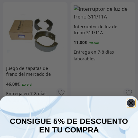
Interruptor de luz de
freno-S11/11A
11.00
€
Juego de zapatas de
freno del mercado de
accesorios | 6 cilindros
46.00
€
Añadir al carrito
Añadir al carrito
CONSIGUE 5% DE DESCUENTO
EN TU COMPRA