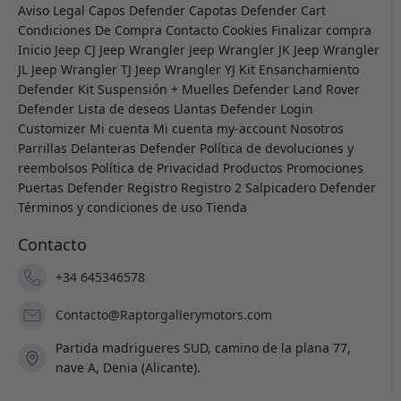
Aviso Legal
Capos Defender
Capotas Defender
Cart
Condiciones De Compra
Contacto
Cookies
Finalizar compra
Inicio
Jeep CJ
Jeep Wrangler
Jeep Wrangler JK
Jeep Wrangler
JL
Jeep Wrangler TJ
Jeep Wrangler YJ
Kit Ensanchamiento
Defender
Kit Suspensión + Muelles Defender
Land Rover
Defender
Lista de deseos
Llantas Defender
Login
Customizer
Mi cuenta
Mi cuenta
my-account
Nosotros
Parrillas Delanteras Defender
Política de devoluciones y
reembolsos
Política de Privacidad
Productos
Promociones
Puertas Defender
Registro
Registro 2
Salpicadero Defender
Términos y condiciones de uso
Tienda
Contacto
+34 645346578
Contacto@Raptorgallerymotors.com
Partida madrigueres SUD, camino de la plana 77,
nave A, Denia (Alicante).