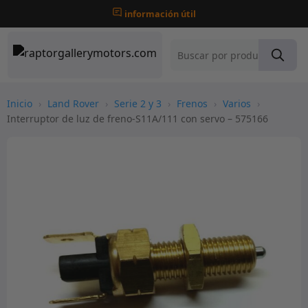
información útil
Inicio
›
Land Rover
›
Serie 2 y 3
›
Frenos
›
Varios
›
Interruptor de luz de freno-S11A/111 con servo – 575166