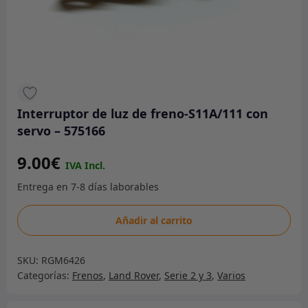
Interruptor de luz de freno-S11A/111 con
servo – 575166
9.00
€
Interruptor
Añadir al carrito
de
luz
SKU:
RGM6426
de
Categorías:
Frenos
,
Land Rover
,
Serie 2 y 3
,
Varios
freno-
S11A/111