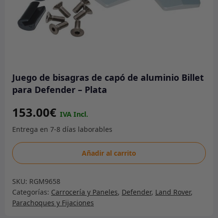
Juego de bisagras de capó de aluminio Billet
para Defender – Plata
153.00
€
Juego
Añadir al carrito
de
bisagras
SKU:
RGM9658
de
Categorías:
Carrocería y Paneles
,
Defender
,
Land Rover
,
capó
Parachoques y Fijaciones
de