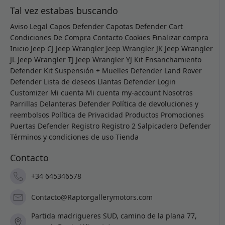
Tal vez estabas buscando
Aviso Legal
Capos Defender
Capotas Defender
Cart
Condiciones De Compra
Contacto
Cookies
Finalizar compra
Inicio
Jeep CJ
Jeep Wrangler
Jeep Wrangler JK
Jeep Wrangler
JL
Jeep Wrangler TJ
Jeep Wrangler YJ
Kit Ensanchamiento
Defender
Kit Suspensión + Muelles Defender
Land Rover
Defender
Lista de deseos
Llantas Defender
Login
Customizer
Mi cuenta
Mi cuenta
my-account
Nosotros
Parrillas Delanteras Defender
Política de devoluciones y
reembolsos
Política de Privacidad
Productos
Promociones
Puertas Defender
Registro
Registro 2
Salpicadero Defender
Términos y condiciones de uso
Tienda
Contacto
+34 645346578
Contacto@Raptorgallerymotors.com
Partida madrigueres SUD, camino de la plana 77,