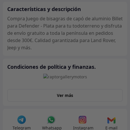
aluminio
Billet
Características y descripción
para
Compra Juego de bisagras de capó de aluminio Billet
Defender
para Defender - Plata para tu todoterreno y disfruta
-
de envío gratuito a toda la península en pedidos
Plata
desde 300€. Calidad garantizada para Land Rover,
cantidad
Jeep y más.
Condiciones de política y finanzas.
Ver más
Telegram
Whatsapp
Instagram
E-mail