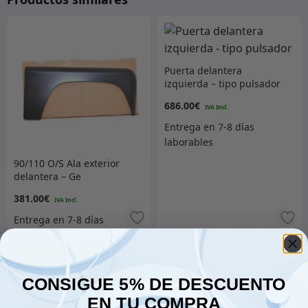
Puerta delantera
izquierda – tipo pulsador
686.00
€
90/110 O/S Ala exterior
delantera – Ge
381.00
€
Añadir al carrito
Añadir al carrito
CONSIGUE 5% DE DESCUENTO
EN TU COMPRA