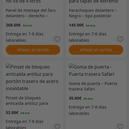
Panel de montaje del faro
Parachoques delantero –
delantero – derecho –
Negro – tipo posterior
MA93997 a WA159806 –
con orificios para tapas
268.00
€
145.00
€
no V8 de 4 litros
de extremo
Añadir al carrito
Añadir al carrito
Goma de puerta – Puerta
trasera Safari
Pinset de bloqueo
35.00
€
anticaída antiluz para
portón trasero de acero
52.00
€
inoxidable