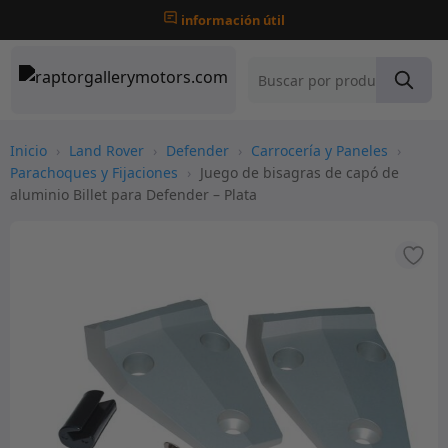
información útil
Inicio
›
Land Rover
›
Defender
›
Carrocería y Paneles
›
Parachoques y Fijaciones
›
Juego de bisagras de capó de
aluminio Billet para Defender – Plata