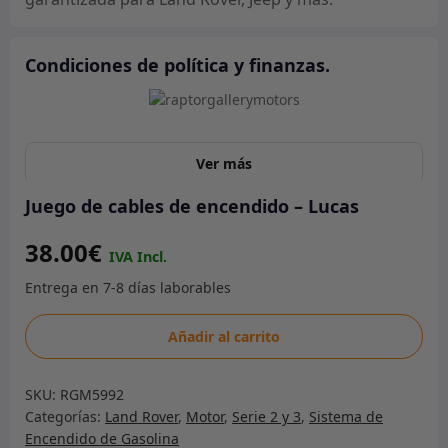
Condiciones de política y finanzas.
Ver más
Juego de cables de encendido – Lucas
38.00
€
Juego
Añadir al carrito
de
cables
SKU:
RGM5992
de
Categorías:
Land Rover
,
Motor
,
Serie 2 y 3
,
Sistema de
encendido
Encendido de Gasolina