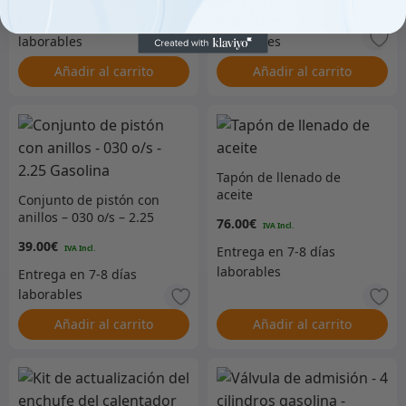
Añadir al carrito
Añadir al carrito
Tapón de llenado de
aceite
Conjunto de pistón con
anillos – 030 o/s – 2.25
76.00
€
Gasolina
39.00
€
Añadir al carrito
Añadir al carrito