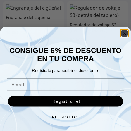
Engranaje del cigüeñal
Regulador de voltaje S3
(detrás del tablero)
16.00
€
32.00
€
CONSIGUE 5% DE DESCUENTO
EN TU COMPRA
Añadir al carrito
Añadir al carrito
Regístrate para recibir el descuento.
Email
¡Regístrame!
Cabezal Speedo – S3 SWB
Gomas de soporte de caja
NO, GRACIAS
– Neumáticos 600 – 4
de cambios con tuercas –
cilindros gasolina y diésel
4 cilindros Gasolina
596.00
€
5.00
€