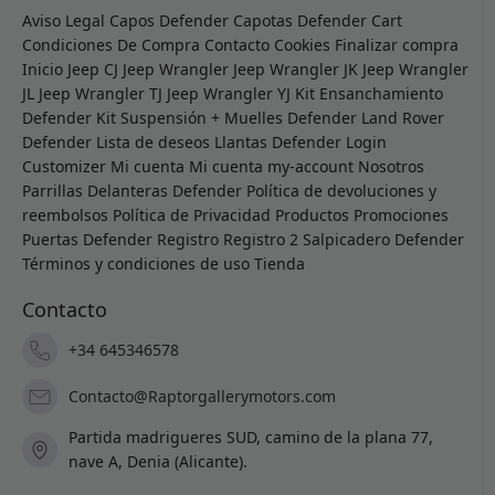
Aviso Legal
Capos Defender
Capotas Defender
Cart
Condiciones De Compra
Contacto
Cookies
Finalizar compra
Inicio
Jeep CJ
Jeep Wrangler
Jeep Wrangler JK
Jeep Wrangler
JL
Jeep Wrangler TJ
Jeep Wrangler YJ
Kit Ensanchamiento
Defender
Kit Suspensión + Muelles Defender
Land Rover
Defender
Lista de deseos
Llantas Defender
Login
Customizer
Mi cuenta
Mi cuenta
my-account
Nosotros
Parrillas Delanteras Defender
Política de devoluciones y
reembolsos
Política de Privacidad
Productos
Promociones
Puertas Defender
Registro
Registro 2
Salpicadero Defender
Términos y condiciones de uso
Tienda
Contacto
+34 645346578
Contacto@Raptorgallerymotors.com
Partida madrigueres SUD, camino de la plana 77,
nave A, Denia (Alicante).